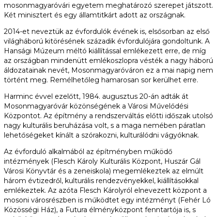
mosonmagyaróvári egyetem meghatározó szerepet játszott.
Két minisztert és egy államtitkárt adott az országnak.
2014-et neveztük az évfordulók évének is, elsősorban az első
világháború kitörésének századik évfordulójára gondoltunk. A
Hansági Múzeum méltó kiállítással emlékezett erre, de míg
az országban mindenütt emlékoszlopra vésték a nagy háború
áldozatainak nevét, Mosonmagyaróváron ez a mai napig nem
történt meg. Remélhetőleg hamarosan sor kerülhet erre.
Harminc évvel ezelőtt, 1984. augusztus 20-án adták át
Mosonmagyaróvár közönségének a Városi Művelődési
Központot. Az építmény a rendszerváltás előtti időszak utolsó
nagy kulturális beruházása volt, s a maga nemében páratlan
lehetőségeket kínált a szórakozni, kulturálódni vágyóknak.
Az évforduló alkalmából az építményben működő
intézmények (Flesch Károly Kulturális Központ, Huszár Gál
Városi Könyvtár és a zeneiskola) megemlékeztek az elmúlt
három évtizedről, kulturális rendezvényekkel, kiállításokkal
emlékeztek. Az azóta Flesch Károlyról elnevezett központ a
mosoni városrészben is működtet egy intézményt (Fehér Ló
Közösségi Ház), a Futura élményközpont fenntartója is, s