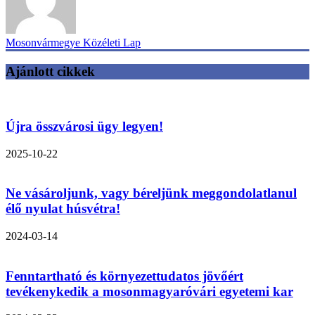
Mosonvármegye Közéleti Lap
Ajánlott cikkek
Újra összvárosi ügy legyen!
2025-10-22
Ne vásároljunk, vagy béreljünk meggondolatlanul
élő nyulat húsvétra!
2024-03-14
Fenntartható és környezettudatos jövőért
tevékenykedik a mosonmagyaróvári egyetemi kar