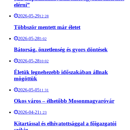
elérni”
2026-05-29
12:28
Többször mentett már életet
2026-05-28
5:02
Bátorság, önzetlenség és gyors döntések
2026-05-28
10:02
Életük legnehezebb időszakában állnak
mögöttük
2026-05-05
11:31
Okos város – élhetőbb Mosonmagyaróvár
2026-04-21
1:23
Kitartással és elhivatottsággal a főigazgatói
székig