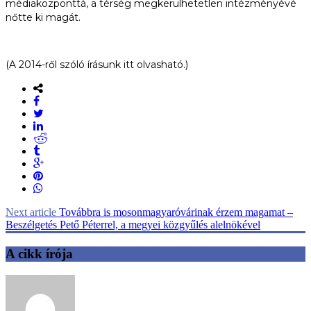
médiaközponttá, a térség megkerülhetetlen intézményévé
nőtte ki magát.
(A 2014-ről szóló írásunk itt olvasható.)
Next article
Továbbra is mosonmagyaróvárinak érzem magamat –
Beszélgetés Pető Péterrel, a megyei közgyűlés alelnökével
A cikk írója