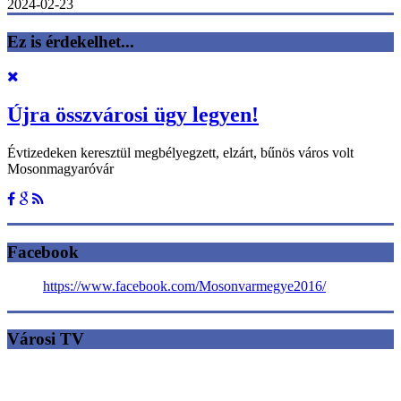
2024-02-23
Ez is érdekelhet...
Újra összvárosi ügy legyen!
Évtizedeken keresztül megbélyegzett, elzárt, bűnös város volt
Mosonmagyaróvár
Facebook
https://www.facebook.com/Mosonvarmegye2016/
Városi TV