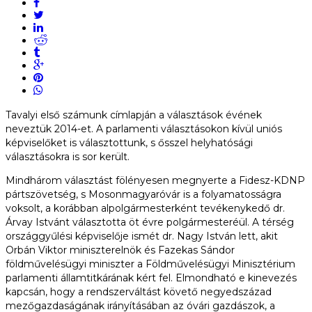
Tavalyi első számunk címlapján a választások évének
neveztük 2014-et. A parlamenti választásokon kívül uniós
képviselőket is választottunk, s ősszel helyhatósági
választásokra is sor került.
Mindhárom választást fölényesen megnyerte a Fidesz-KDNP
pártszövetség, s Mosonmagyaróvár is a folyamatosságra
voksolt, a korábban alpolgármesterként tevékenykedő dr.
Árvay Istvánt választotta öt évre polgármesteréül. A térség
országgyűlési képviselője ismét dr. Nagy István lett, akit
Orbán Viktor miniszterelnök és Fazekas Sándor
földművelésügyi miniszter a Földművelésügyi Minisztérium
parlamenti államtitkárának kért fel. Elmondható e kinevezés
kapcsán, hogy a rendszerváltást követő negyedszázad
mezőgazdaságának irányításában az óvári gazdászok, a