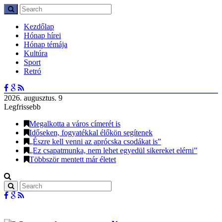
Kezdőlap
Hónap hírei
Hónap témája
Kultúra
Sport
Retró
2026. augusztus. 9
Legfrissebb
Megalkotta a város címerét is
Időseken, fogyatékkal élőkön segítenek
„Észre kell venni az aprócska csodákat is”
„Ez csapatmunka, nem lehet egyedül sikereket elérni”
Többször mentett már életet