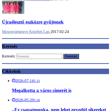
Újraélesztő eszközre gyűjtenek
Mosonvármegye Közéleti Lap
2017-02-24
Keresés
Keresés:
Cikkeink
2026-07-14
5:33
Megalkotta a város címerét is
2026-05-29
3:28
„Ez csapatmunka, nem lehet egyedül sikereket