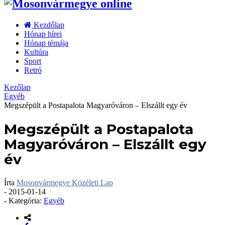
Kezdőlap
Hónap hírei
Hónap témája
Kultúra
Sport
Retró
Kezőlap
Egyéb
Megszépült a Postapalota Magyaróváron – Elszállt egy év
Megszépült a Postapalota
Magyaróváron – Elszállt egy
év
Írta
Mosonvármegye Közéleti Lap
-
2015-01-14
- Kategória:
Egyéb