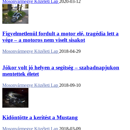
Mosonvármegye Közéleti Lap
2020-03-12
Figyelmetlenül fordult a motor elé, tragédia lett a
vége – a motoros nem viselt sisakot
Mosonvármegye Közéleti Lap
2018-04-29
Jókor volt jó helyen a segítség – szabadnapjukon
mentettek életet
Mosonvármegye Közéleti Lap
2018-09-10
Kidöntötte a kerítést a Mustang
Mosonvármegye Közéleti Lap
2018-03-09