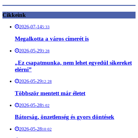
Cikkeink
2026-07-14
5:33
Megalkotta a város címerét is
2026-05-29
3:28
„Ez csapatmunka, nem lehet egyedül sikereket
elérni”
2026-05-29
12:28
Többször mentett már életet
2026-05-28
5:02
Bátorság, önzetlenség és gyors döntések
2026-05-28
10:02