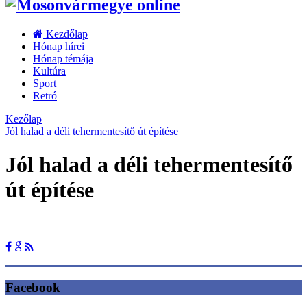
Kezdőlap
Hónap hírei
Hónap témája
Kultúra
Sport
Retró
Kezőlap
Jól halad a déli tehermentesítő út építése
Jól halad a déli tehermentesítő
út építése
Facebook