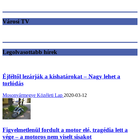
Városi TV
Legolvasottabb hírek
Éjféltől lezárják a kishatárokat – Nagy lehet a
torlódás
Mosonvármegye Közéleti Lap
2020-03-12
Figyelmetlenül fordult a motor elé, tragédia lett a
vége – a motoros nem viselt sisakot