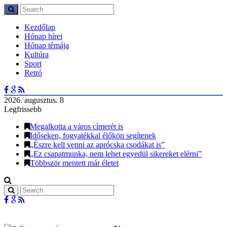
Kezdőlap
Hónap hírei
Hónap témája
Kultúra
Sport
Retró
2026. augusztus. 8
Legfrissebb
Megalkotta a város címerét is
Időseken, fogyatékkal élőkön segítenek
„Észre kell venni az aprócska csodákat is”
„Ez csapatmunka, nem lehet egyedül sikereket elérni”
Többször mentett már életet