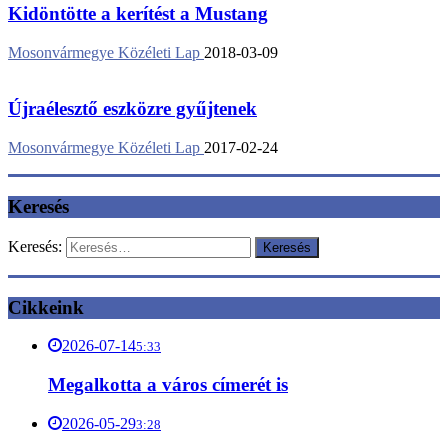
Kidöntötte a kerítést a Mustang
Mosonvármegye Közéleti Lap
2018-03-09
Újraélesztő eszközre gyűjtenek
Mosonvármegye Közéleti Lap
2017-02-24
Keresés
Keresés:
Cikkeink
2026-07-14
5:33
Megalkotta a város címerét is
2026-05-29
3:28