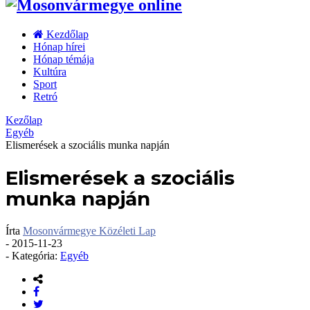
Kezdőlap
Hónap hírei
Hónap témája
Kultúra
Sport
Retró
Kezőlap
Egyéb
Elismerések a szociális munka napján
Elismerések a szociális
munka napján
Írta
Mosonvármegye Közéleti Lap
-
2015-11-23
- Kategória:
Egyéb