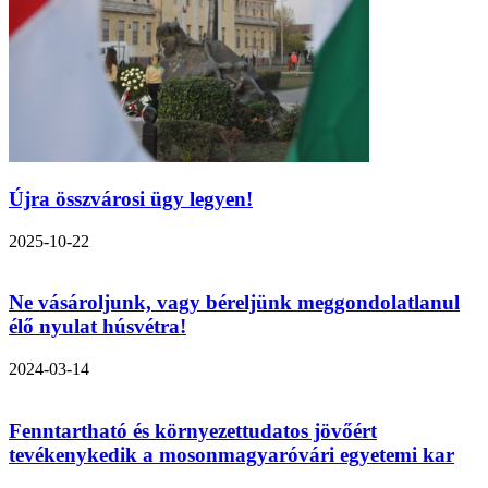
Újra összvárosi ügy legyen!
2025-10-22
Ne vásároljunk, vagy béreljünk meggondolatlanul
élő nyulat húsvétra!
2024-03-14
Fenntartható és környezettudatos jövőért
tevékenykedik a mosonmagyaróvári egyetemi kar