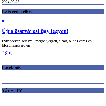
2024-02-23
Ez is érdekelhet...
Újra összvárosi ügy legyen!
Évtizedeken keresztül megbélyegzett, elzárt, bűnös város volt
Mosonmagyaróvár
Facebook
Városi TV