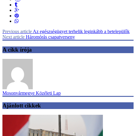
Previous article
Az egészségügyet terhelik leginkább a betelepülők
Next article
Háromórás csapatverseny
A cikk írója
Mosonvármegye Közéleti Lap
Ajánlott cikkek