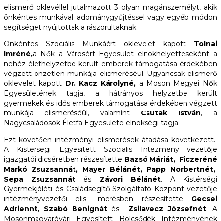
elismerő oklevéllel jutalmazott 3 olyan magánszemélyt, akik
önkéntes munkával, adománygyűjtéssel vagy egyéb módon
segítséget nyújtottak a rászorultaknak.
Önkéntes Szociális Munkáért oklevelet kapott
Tolnai
Imréné,
a Nők a Városért Egyesület elnökhelyetteseként a
nehéz élethelyzetbe került emberek támogatása érdekében
végzett önzetlen munkája elismeréséül. Ugyancsak elismerő
oklevelet kapott
Dr. Kacz Károlyné,
a Moson Megyei Nők
Egyesületének tagja, a hátrányos helyzetbe került
gyermekek és idős emberek támogatása érdekében végzett
munkája elismeréséül, valamint
Csutak István
, a
Nagycsaládosok Életfa Egyesülete elnökségi tagja.
Ezt követően intézményi elismerések átadása következett.
A Kistérségi Egyesített Szociális Intézmény vezetője
igazgatói dicséretben részesítette
Bazsó Máriát, Ficzeréné
Markó Zsuzsannát, Mayer Bélánét, Papp Norbertnét,
Sepa Zsuzsannát
és
Závori Bélánét
. A Kistérségi
Gyermekjóléti és Családsegítő Szolgáltató Központ vezetője
intézményvezetői elis- merésben részesítette
Gecsei
Adriennt, Szabó Benignát
és
Zsila­vecz Józsefnét
. A
Mosonmagyaróvári Egyesített Bölcsődék Intézményének