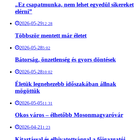
„Ez csapatmunka, nem lehet egyedül sikereket
elérni”
2026-05-29
12:28
Többször mentett már életet
2026-05-28
5:02
Bátorság, önzetlenség és gyors döntések
2026-05-28
10:02
Életük legnehezebb időszakában állnak
mögöttük
2026-05-05
11:31
Okos város – élhetőbb Mosonmagyaróvár
2026-04-21
1:23
Kitartással és elhivatottsággal a főigazgatói