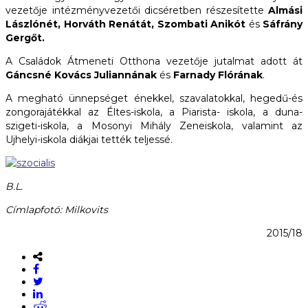
vezetője intézményvezetői dicséretben részesítette
Almási
Lászlónét, Horváth Renátát, Szombati Anikót
és
Sáfrány
Gergőt.
A Családok Átmeneti Otthona vezetője jutalmat adott át
Gáncsné Kovács Juliannának
és
Farnady Flórának
.
A megható ünnepséget énekkel, szavalatokkal, hegedű-és
zongorajátékkal az Éltes-iskola, a Piarista- iskola, a duna­
szigeti-iskola, a Mosonyi Mihály Zeneiskola, valamint az
Ujhelyi-iskola diákjai tették teljessé.
B.L.
Címlapfotó: Milkovits
2015/18