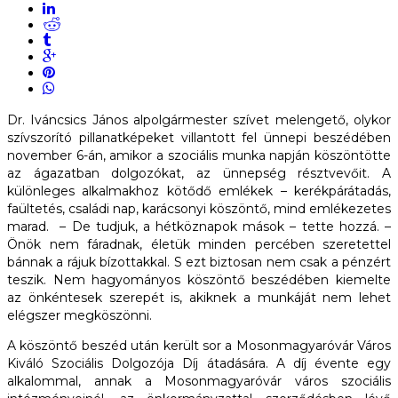
Dr. Iváncsics János alpolgármester szívet melengető, olykor
szívszorító pillanatképeket villantott fel ünnepi beszédében
november 6-án, amikor a szociális munka napján köszöntötte
az ágazatban dolgozókat, az ünnepség résztvevőit. A
különleges alkalmakhoz kötődő emlékek – kerékpárátadás,
faültetés, családi nap, karácsonyi köszöntő, mind emlékezetes
marad. – De tudjuk, a hétköznapok mások – tette hozzá. –
Önök nem fáradnak, életük minden percében szeretettel
bánnak a rájuk bízottakkal. S ezt biztosan nem csak a pénzért
teszik. Nem hagyományos köszöntő beszédében kiemelte
az önkéntesek szerepét is, akiknek a munkáját nem lehet
elégszer megköszönni.
A köszöntő beszéd után került sor a Mosonmagyaróvár Város
Kiváló Szociális Dolgozója Díj átadására. A díj évente egy
alkalommal, annak a Mosonmagyaróvár város szociális