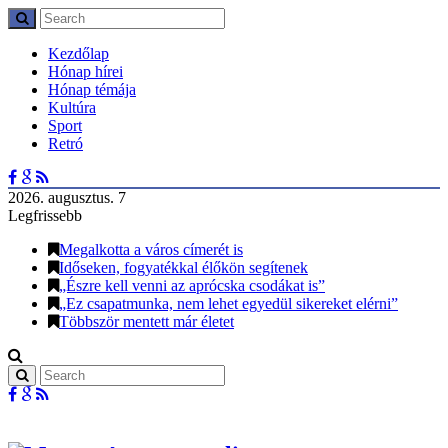
Kezdőlap
Hónap hírei
Hónap témája
Kultúra
Sport
Retró
2026. augusztus. 7
Legfrissebb
Megalkotta a város címerét is
Időseken, fogyatékkal élőkön segítenek
„Észre kell venni az aprócska csodákat is”
„Ez csapatmunka, nem lehet egyedül sikereket elérni”
Többször mentett már életet