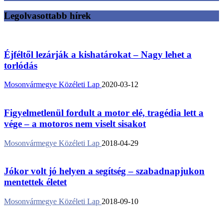
Legolvasottabb hírek
Éjféltől lezárják a kishatárokat – Nagy lehet a
torlódás
Mosonvármegye Közéleti Lap
2020-03-12
Figyelmetlenül fordult a motor elé, tragédia lett a
vége – a motoros nem viselt sisakot
Mosonvármegye Közéleti Lap
2018-04-29
Jókor volt jó helyen a segítség – szabadnapjukon
mentettek életet
Mosonvármegye Közéleti Lap
2018-09-10