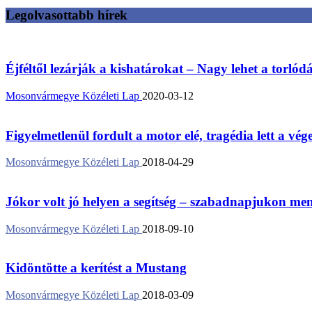
Legolvasottabb hírek
Éjféltől lezárják a kishatárokat – Nagy lehet a torlód
Mosonvármegye Közéleti Lap
2020-03-12
Figyelmetlenül fordult a motor elé, tragédia lett a vég
Mosonvármegye Közéleti Lap
2018-04-29
Jókor volt jó helyen a segítség – szabadnapjukon ment
Mosonvármegye Közéleti Lap
2018-09-10
Kidöntötte a kerítést a Mustang
Mosonvármegye Közéleti Lap
2018-03-09