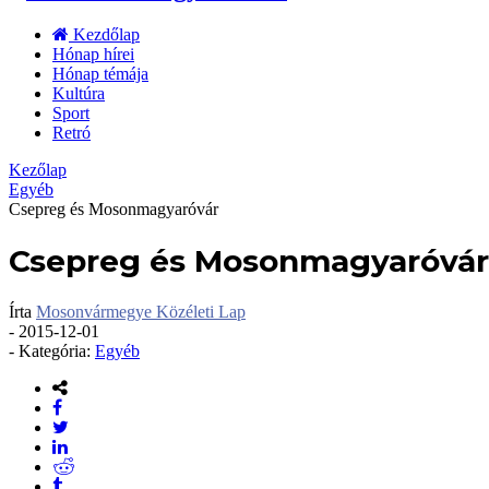
Kezdőlap
Hónap hírei
Hónap témája
Kultúra
Sport
Retró
Kezőlap
Egyéb
Csepreg és Mosonmagyaróvár
Csepreg és Mosonmagyaróvár
Írta
Mosonvármegye Közéleti Lap
-
2015-12-01
- Kategória:
Egyéb