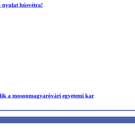
 nyulat húsvétra!
edik a mosonmagyaróvári egyetemi kar