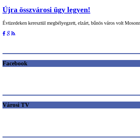
Újra összvárosi ügy legyen!
Évtizedeken keresztül megbélyegzett, elzárt, bűnös város volt Moso
Facebook
Városi TV