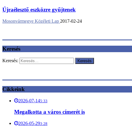
Újraélesztő eszközre gyűjtenek
Mosonvármegye Közéleti Lap
2017-02-24
Keresés
Keresés:
Cikkeink
2026-07-14
5:33
Megalkotta a város címerét is
2026-05-29
3:28