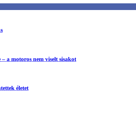
ás
e – a motoros nem viselt sisakot
ettek életet