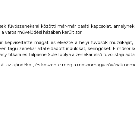
k fúvószenekarai közötti már-már baráti kapcsolat, amelynek 
a város művelődési házában került sor.
képviseltette magát és élvezte a helyi fúvósok muzsikáját, v
en tagú zenekar által előadott indulókat, keringőket. E műso
y titkára és Talpasné Süle Ibolya a zenekar első fuvolistája adta
ette át az ajándékot, és köszönte meg a mosonmagyaróváriak nem