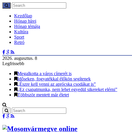
Kezdőlap
Hónap hírei
Hónap témája
Kultúra
Sport
Retró
2026. augusztus. 8
Legfrissebb
Megalkotta a város címerét is
Időseken, fogyatékkal élőkön segítenek
„Észre kell venni az aprócska csodákat is”
„Ez csapatmunka, nem lehet egyedül sikereket elérni”
Többször mentett már életet