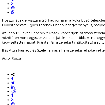
Hosszú évekre visszanyúló hagyomány a különböző települése
Fúvószenekara Egyesületének ünnepi hangversenye is, melyre 
Az idén 85. évét ünneplő fúvósok koncertjén számos zenekar 
nézőtéren nem egyszer vastaps jutalmazta a több, mint negyv
képviseltette magát. Kránitz Pál, a zenekart működtető alapítván
Iliás Attila karnagy és Szele Tamás a helyi zenekar elnöke v
Fotó: Talpas