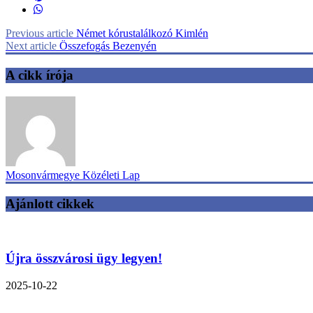
Previous article
Német kórustalálkozó Kimlén
Next article
Összefogás Bezenyén
A cikk írója
Mosonvármegye Közéleti Lap
Ajánlott cikkek
Újra összvárosi ügy legyen!
2025-10-22