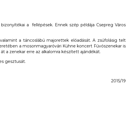
bizonyítékai a fellépések. Ennek szép példája Csepreg Város
alamint a táncoslábú majorettek előadását. A zsúfolásig telt
r keretében a mosonmagyaróvári Kühne koncert Fúvószenekar is
 át a zenekar erre az alkalomra készített ajándékát.
es gesztusát.
2015/19