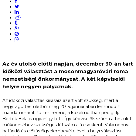
Az év utolsó előtti napján, december 30-án tart
időközi választást a mosonmagyaróvári roma
nemzetiségi önkormányzat. A két képviselői
helyre négyen pályáznak.
Az időközi választás kiírására azért volt szükség, mert a
négytagú testületből még 2015. januárjában lemondott
mandátumáról Putter Ferenc, a közelmúltban pedig ifj.
Bertók Béla is ugyanígy tett. Így képviselők száma a testület
működéséhez szükséges létszám alá csökkent. Valamennyi
határidő és előírás figyelembevételével a helyi választási