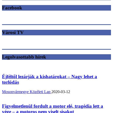
Facebook
Városi TV
Legolvasottabb hírek
Éjféltől lezárják a kishatárokat – Nagy lehet a
torlódás
Mosonvármegye Közéleti Lap
2020-03-12
Figyelmetlenül fordult a motor elé, tragédia lett a
vége – a motoros nem viselt sisakot