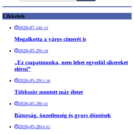
Cikkeink
2026-07-14
5:33
Megalkotta a város címerét is
2026-05-29
3:28
„Ez csapatmunka, nem lehet egyedül sikereket
elérni”
2026-05-29
12:28
Többször mentett már életet
2026-05-28
5:02
Bátorság, önzetlenség és gyors döntések
2026-05-28
10:02