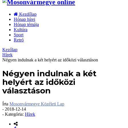
Kezdőlap
Hónap hírei
Hónap témája
Kultúra
Sport
Retró
Kezőlap
Hírek
Négyen indulnak a két helyért az időközi választáson
Négyen indulnak a két
helyért az időközi
választáson
Írta
Mosonvármegye Közéleti Lap
-
2018-12-14
- Kategória:
Hírek