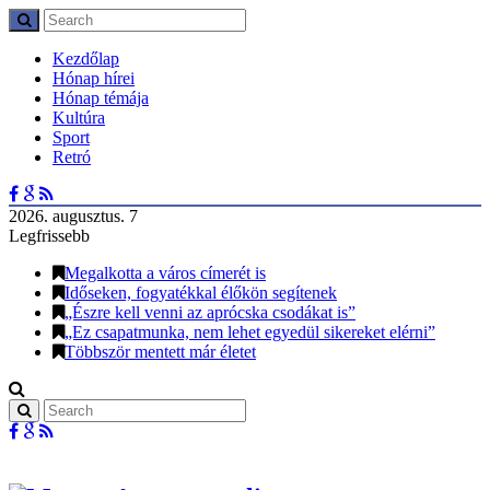
Kezdőlap
Hónap hírei
Hónap témája
Kultúra
Sport
Retró
2026. augusztus. 7
Legfrissebb
Megalkotta a város címerét is
Időseken, fogyatékkal élőkön segítenek
„Észre kell venni az aprócska csodákat is”
„Ez csapatmunka, nem lehet egyedül sikereket elérni”
Többször mentett már életet