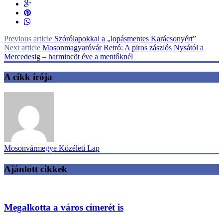
Previous article
Szórólapokkal a „lopásmentes Karácsonyért”
Next article
Mosonmagyaróvár Retró: A piros zászlós Nysától a
Mercedesig – harmincöt éve a mentőknél
A cikk írója
Mosonvármegye Közéleti Lap
Ajánlott cikkek
Megalkotta a város címerét is