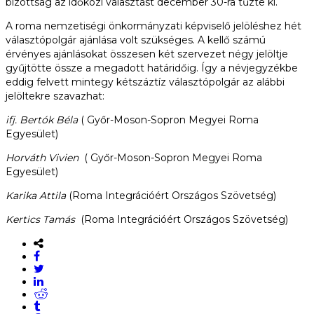
bizottság az időközi választást december 30-ra tűzte ki.
A roma nemzetiségi önkormányzati képviselő jelöléshez hét
választópolgár ajánlása volt szükséges. A kellő számú
érvényes ajánlásokat összesen két szervezet négy jelöltje
gyűjtötte össze a megadott határidőig. Így a névjegyzékbe
eddig felvett mintegy kétszáztíz választópolgár az alábbi
jelöltekre szavazhat:
ifj. Bertók Béla
( Győr-Moson-Sopron Megyei Roma
Egyesület)
Horváth Vivien
( Győr-Moson-Sopron Megyei Roma
Egyesület)
Karika Attila
(Roma Integrációért Országos Szövetség)
Kertics Tamás
(Roma Integrációért Országos Szövetség)