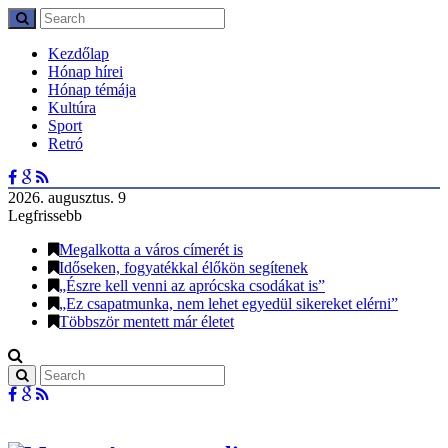
Kezdőlap
Hónap hírei
Hónap témája
Kultúra
Sport
Retró
2026. augusztus. 9
Legfrissebb
Megalkotta a város címerét is
Időseken, fogyatékkal élőkön segítenek
„Észre kell venni az aprócska csodákat is”
„Ez csapatmunka, nem lehet egyedül sikereket elérni”
Többször mentett már életet