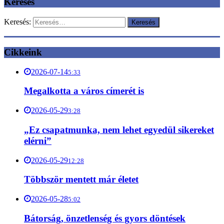
Keresés
Keresés:
Cikkeink
2026-07-14
5:33
Megalkotta a város címerét is
2026-05-29
3:28
„Ez csapatmunka, nem lehet egyedül sikereket
elérni”
2026-05-29
12:28
Többször mentett már életet
2026-05-28
5:02
Bátorság, önzetlenség és gyors döntések