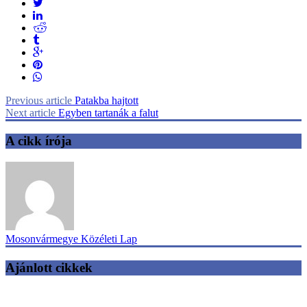
Previous article
Patakba hajtott
Next article
Egyben tartanák a falut
A cikk írója
Mosonvármegye Közéleti Lap
Ajánlott cikkek