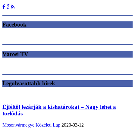
Facebook
Városi TV
Legolvasottabb hírek
Éjféltől lezárják a kishatárokat – Nagy lehet a
torlódás
Mosonvármegye Közéleti Lap
2020-03-12