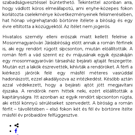
szabadságvesztéssel büntethető. Tekintettel azonban arra,
hogy vádlott kóros elmeállapotú, ami enyhe-közepes fokon
korlátozta cselekménye következményeinek felismerésében,
hat hónap végrehajtandó börtönre ítélete a bíróság és egy
évre eltiltotta a közügyektől. Az ítélet nem jogerős.
Hivatalos személy elleni erőszak miatt kellett felelnie a
Mosonmagyaróvári Járásbíróság előtt annak a román férfinek
is, aki egy rendőrt rúgott sípcsonton, miután előállították. A
román férfi a vád szerint ez év májusának egyik éjszakáján
egy mosonmagyaróvári társasház bejárati ajtaját feszegette.
Miután ezt a lakók észrevették, kihívták a rendőröket. A férfi a
kiérkező járőrök felé egy másfél méteres vasrúddal
hadonászott, ezzel akadályozva az intézkedést. Később aztán
azzal védekezett, hogy a bejárati ajtót jött megjavítani
éjszaka. A rendőrök nem hittek neki, ezért előállították a
kapitányságra. Itt azonban az egyik rendőrt sípcsonton rúgta,
aki ettől könnyű sérüléseket szenvedett. A bíróság a román
férfit – távollétében – első fokon két és fél év börtönre ítélte
másfél év próbaidőre felfüggesztve.