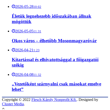
2026-05-28
10:02
Életük legnehezebb időszakában állnak
mögöttük
2026-05-05
11:31
Okos város – élhetőbb Mosonmagyaróvár
2026-04-21
1:23
Kitartással és elhivatottsággal a főigazgatói
székig
2026-04-08
11:32
„Vezetőként szárnyalni csak másokat emelve
lehet”
Copyright © 2022
Flesch Károly Nonprofit Kft.
. Designed by
Cluster Media
.