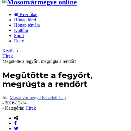
Kezdőlap
Hónap hírei
Hónap témája
Kultúra
Sport
Retró
Kezőlap
Hírek
Megütötte a fegyőrt, megrúgta a rendőrt
Megütötte a fegyőrt,
megrúgta a rendőrt
Írta
Mosonvármegye Közéleti Lap
-
2016-12-14
- Kategória:
Hírek