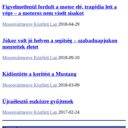
Figyelmetlenül fordult a motor elé, tragédia lett a
vége – a motoros nem viselt sisakot
Mosonvármegye Közéleti Lap
2018-04-29
Jókor volt jó helyen a segítség – szabadnapjukon
mentettek életet
Mosonvármegye Közéleti Lap
2018-09-10
Kidöntötte a kerítést a Mustang
Mosonvármegye Közéleti Lap
2018-03-09
Újraélesztő eszközre gyűjtenek
Mosonvármegye Közéleti Lap
2017-02-24