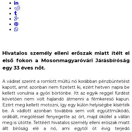
Hivatalos személy elleni erőszak miatt ítélt el
első fokon a Mosonmagyaróvári Járásbíróság
egy 33 éves nőt.
A vádirat szerint a romlott múltú nő korábban pénzbüntetést
kapott, amit azonban nem fizetett ki, ezért hetven napra be
kellett vonulnia a győri börtönbe. Itt az egyik reggel fürdést
követően nem volt hajlandó átmenni a fémkereső kapun.
Ezért meg kellett motozni, így egy külön helyiségbe kísérték
be. A vádlott azonban továbbra sem volt együttműködő,
ordibált, megöléssel fenyegette az őrt, majd ököllel a vállán
meg is ütötte. Tettéért hivatalos személy elleni erőszak miatt
állt bíróság elé a nő, ami egytől öt évig terjedő