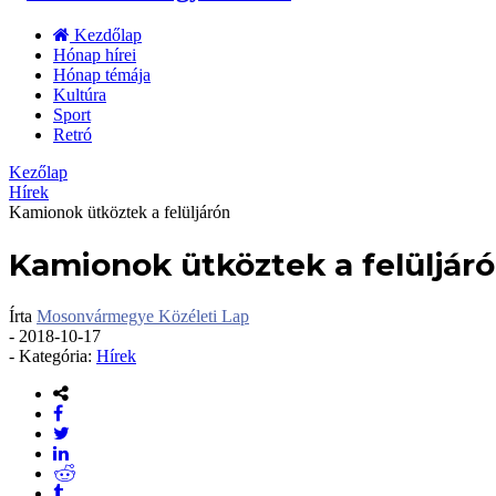
Kezdőlap
Hónap hírei
Hónap témája
Kultúra
Sport
Retró
Kezőlap
Hírek
Kamionok ütköztek a felüljárón
Kamionok ütköztek a felüljár
Írta
Mosonvármegye Közéleti Lap
-
2018-10-17
- Kategória:
Hírek