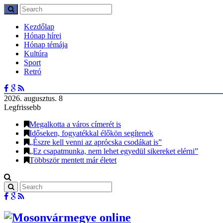
Kezdőlap
Hónap hírei
Hónap témája
Kultúra
Sport
Retró
2026. augusztus. 8
Legfrissebb
Megalkotta a város címerét is
Időseken, fogyatékkal élőkön segítenek
„Észre kell venni az aprócska csodákat is”
„Ez csapatmunka, nem lehet egyedül sikereket elérni”
Többször mentett már életet