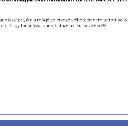
dó lassított, ám a mögötte érkező vélhetően nem tartott kellő 
tart, így torlódásra számíthatnak az arra közlekedők.