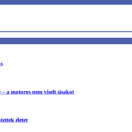
ás
e – a motoros nem viselt sisakot
ettek életet