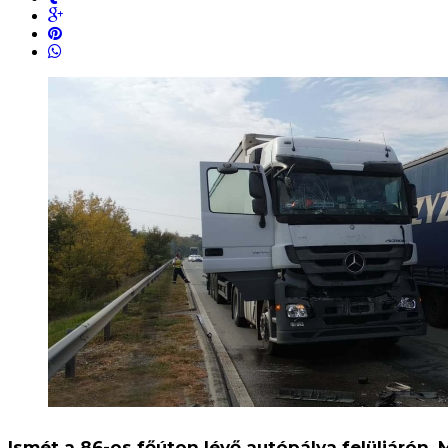
Ismét a 86-os főúton lévő autópálya felüljárón,