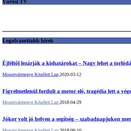
Városi TV
Legolvasottabb hírek
Éjféltől lezárják a kishatárokat – Nagy lehet a torlód
Mosonvármegye Közéleti Lap
2020-03-12
Figyelmetlenül fordult a motor elé, tragédia lett a vég
Mosonvármegye Közéleti Lap
2018-04-29
Jókor volt jó helyen a segítség – szabadnapjukon ment
Mosonvármegye Közéleti Lap
2018-09-10