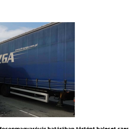
 Mosonmagyaróvár határában történt baleset szerd