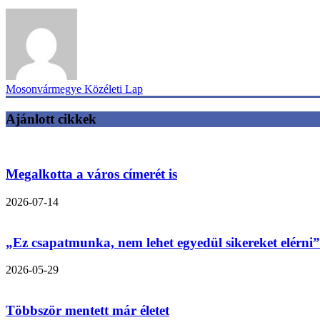
Mosonvármegye Közéleti Lap
Ajánlott cikkek
Megalkotta a város címerét is
2026-07-14
„Ez csapatmunka, nem lehet egyedül sikereket elérni”
2026-05-29
Többször mentett már életet