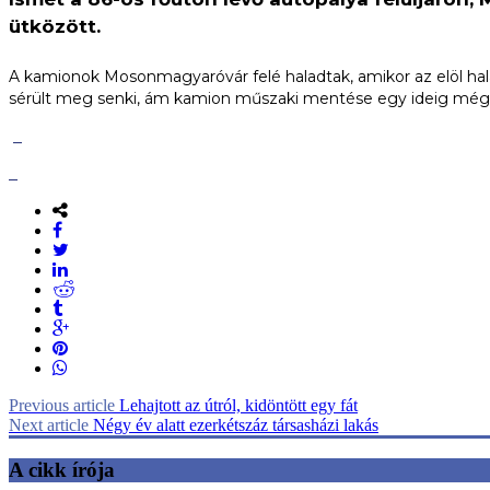
ütközött.
A kamionok Mosonmagyaróvár felé haladtak, amikor az elöl hala
sérült meg senki, ám kamion műszaki mentése egy ideig még el
Previous article
Lehajtott az útról, kidöntött egy fát
Next article
Négy év alatt ezerkétszáz társasházi lakás
A cikk írója