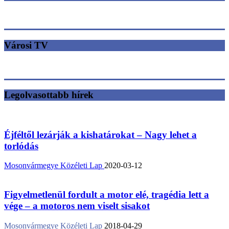
Városi TV
Legolvasottabb hírek
Éjféltől lezárják a kishatárokat – Nagy lehet a
torlódás
Mosonvármegye Közéleti Lap
2020-03-12
Figyelmetlenül fordult a motor elé, tragédia lett a
vége – a motoros nem viselt sisakot
Mosonvármegye Közéleti Lap
2018-04-29