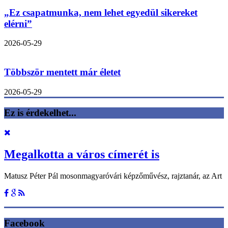
„Ez csapatmunka, nem lehet egyedül sikereket
elérni”
2026-05-29
Többször mentett már életet
2026-05-29
Ez is érdekelhet...
Megalkotta a város címerét is
Matusz Péter Pál mosonmagyaróvári képzőművész, rajztanár, az Art
Facebook