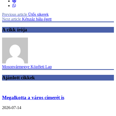
Previous article
Ütős sikerek
Next article
Kétszáz bála égett
A cikk írója
Mosonvármegye Közéleti Lap
Ajánlott cikkek
Megalkotta a város címerét is
2026-07-14