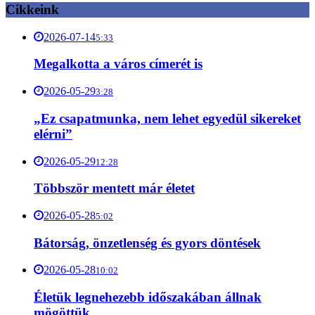
Cikkeink
2026-07-14
5:33
Megalkotta a város címerét is
2026-05-29
3:28
„Ez csapatmunka, nem lehet egyedül sikereket
elérni”
2026-05-29
12:28
Többször mentett már életet
2026-05-28
5:02
Bátorság, önzetlenség és gyors döntések
2026-05-28
10:02
Életük legnehezebb időszakában állnak
mögöttük