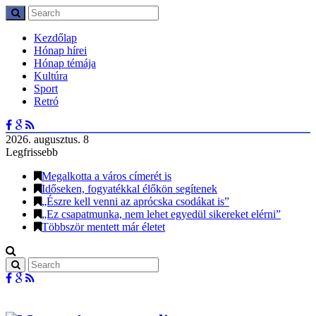
Kezdőlap
Hónap hírei
Hónap témája
Kultúra
Sport
Retró
2026. augusztus. 8
Legfrissebb
Megalkotta a város címerét is
Időseken, fogyatékkal élőkön segítenek
„Észre kell venni az aprócska csodákat is”
„Ez csapatmunka, nem lehet egyedül sikereket elérni”
Többször mentett már életet