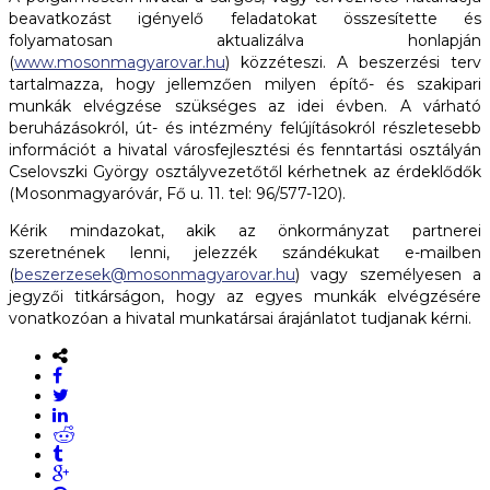
beavatkozást igényelő feladatokat összesítette és
folyamatosan aktualizálva honlapján
(
www.mosonmagyarovar.hu
) közzéteszi. A beszerzési terv
tartalmazza, hogy jellemzően milyen építő- és szakipari
munkák elvégzése szükséges az idei évben. A várható
beruházásokról, út- és intézmény felújításokról részletesebb
információt a hivatal városfejlesztési és fenntartási osztályán
Cselovszki György osztályvezetőtől kérhetnek az érdeklődők
(Mosonmagyaróvár, Fő u. 11. tel: 96/577-120).
Kérik mindazokat, akik az önkormányzat partnerei
szeretnének lenni, jelezzék szándékukat e-mailben
(
beszerzesek@mosonmagyarovar.hu
) vagy személyesen a
jegyzői titkárságon, hogy az egyes munkák elvégzésére
vonatkozóan a hivatal munkatársai árajánlatot tudjanak kérni.