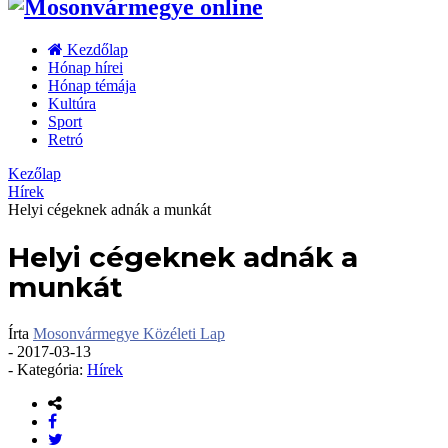
Kezdőlap
Hónap hírei
Hónap témája
Kultúra
Sport
Retró
Kezőlap
Hírek
Helyi cégeknek adnák a munkát
Helyi cégeknek adnák a
munkát
Írta
Mosonvármegye Közéleti Lap
-
2017-03-13
- Kategória:
Hírek