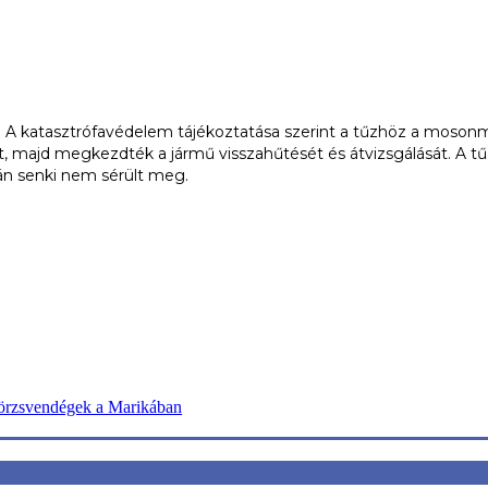
A katasztrófavédelem tájékoztatása szerint a tűzhöz a mosonmagya
gokat, majd megkezdték a jármű visszahűtését és átvizsgálását. A
orán senki nem sérült meg.
örzsvendégek a Marikában