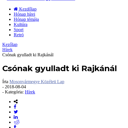
Kezdőlap
Hónap hírei
Hónap témája
Kultúra
Sport
Retró
Kezőlap
Hírek
Csónak gyulladt ki Rajkánál
Csónak gyulladt ki Rajkánál
Írta
Mosonvármegye Közéleti Lap
-
2018-08-04
- Kategória:
Hírek