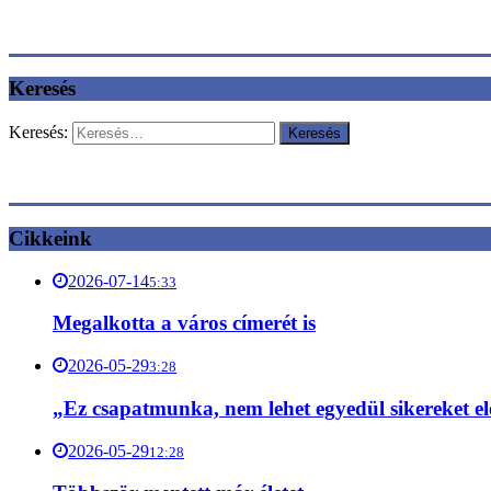
Keresés
Keresés:
Cikkeink
2026-07-14
5:33
Megalkotta a város címerét is
2026-05-29
3:28
„Ez csapatmunka, nem lehet egyedül sikereket el
2026-05-29
12:28