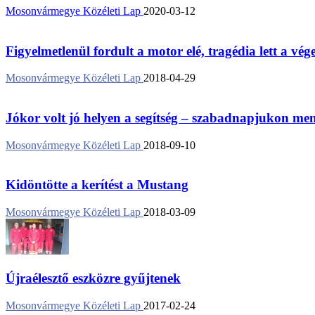
Mosonvármegye Közéleti Lap
2020-03-12
Figyelmetlenül fordult a motor elé, tragédia lett a vég
Mosonvármegye Közéleti Lap
2018-04-29
Jókor volt jó helyen a segítség – szabadnapjukon ment
Mosonvármegye Közéleti Lap
2018-09-10
Kidöntötte a kerítést a Mustang
Mosonvármegye Közéleti Lap
2018-03-09
Újraélesztő eszközre gyűjtenek
Mosonvármegye Közéleti Lap
2017-02-24