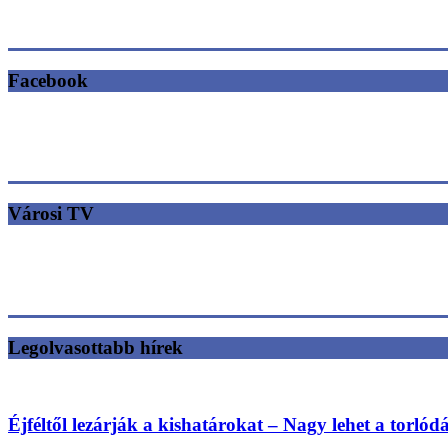
Facebook
Városi TV
Legolvasottabb hírek
Éjféltől lezárják a kishatárokat – Nagy lehet a torlód