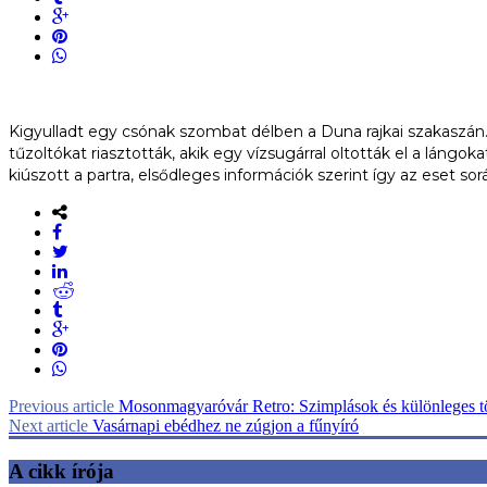
Kigyulladt egy csónak szombat délben a Duna rajkai szakaszán. 
tűzoltókat riasztották, akik egy vízsugárral oltották el a lán
kiúszott a partra, elsődleges információk szerint így az eset s
Previous article
Mosonmagyaróvár Retro: Szimplások és különleges t
Next article
Vasárnapi ebédhez ne zúgjon a fűnyíró
A cikk írója