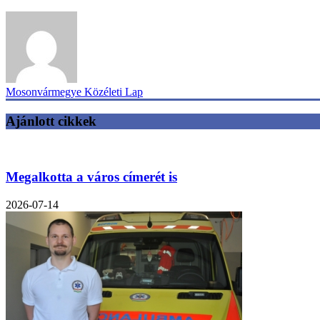
Mosonvármegye Közéleti Lap
Ajánlott cikkek
Megalkotta a város címerét is
2026-07-14