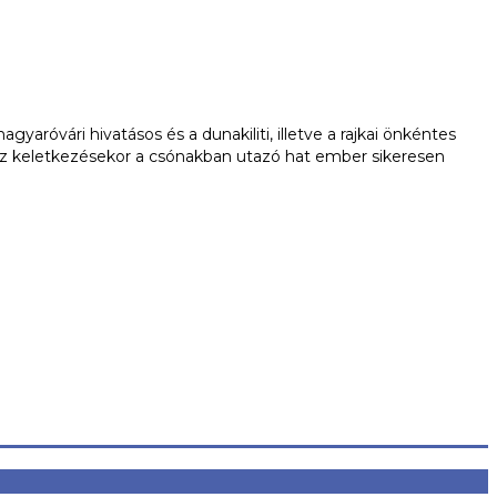
róvári hivatásos és a dunakiliti, illetve a rajkai önkéntes
 tűz keletkezésekor a csónakban utazó hat ember sikeresen