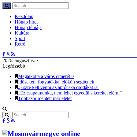
Kezdőlap
Hónap hírei
Hónap témája
Kultúra
Sport
Retró
2026. augusztus. 7
Legfrissebb
Megalkotta a város címerét is
Időseken, fogyatékkal élőkön segítenek
„Észre kell venni az aprócska csodákat is”
„Ez csapatmunka, nem lehet egyedül sikereket elérni”
Többször mentett már életet