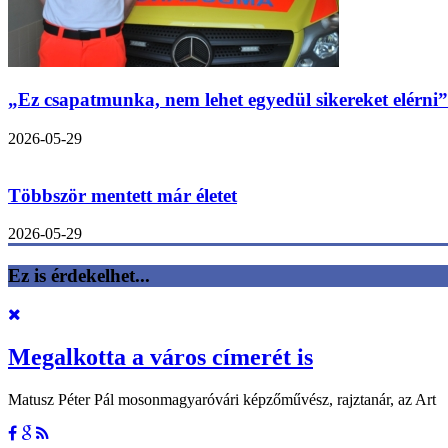
„Ez csapatmunka, nem lehet egyedül sikereket elérni”
2026-05-29
Többször mentett már életet
2026-05-29
Ez is érdekelhet...
Megalkotta a város címerét is
Matusz Péter Pál mosonmagyaróvári képzőművész, rajztanár, az Art