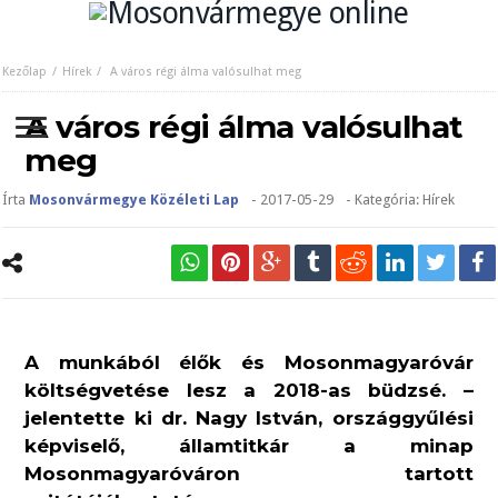
Kezőlap
Hírek
A város régi álma valósulhat meg
A város régi álma valósulhat
meg
Írta
Mosonvármegye Közéleti Lap
-
2017-05-29
- Kategória:
Hírek
A munkából élők és Mosonmagyaróvár
költségvetése lesz a 2018-as büdzsé. –
jelentette ki
dr. Nagy István
, országgyűlési
képviselő, államtitkár a minap
Mosonmagyaróváron tartott