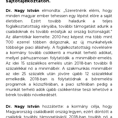
sajtótájékoztatón.
Dr. Nagy István
elmondta: „Szeretnénk elérni, hogy
minden magyar ember tehessen egy lépést előre a saját
életében. Ezért tovább haladunk a teljes
foglalkoztatottság irányába, további támogatást adunk a
családoknak és tovább erősítjük az ország biztonságát.”
Az államtitkár kiemelte: 2010-hez képest ma több mint
700 ezerrel többen dolgoznak, az új munkahelyek
többsége piaci álláshely. A foglalkoztatottság növelésére
a kormány tovább csökkenti a munkát terhelő adókat,
mellyel párhuzamosan folytatódik a minimálbér-emelés.
Az idei 15 százalékos emelés után 2018-ban további 8
százalékkal nő a minimálbér. A szakmunkás minimálbér
az idei 25 százalék után jövőre újabb 12 százalékkal
emelkedik. 2018-ban is folytatódnak a béremelési
programok a közszférában, a piaci szférában pedig a
munkát terhelő adók újabb csökkentése teszi lehetővé a
bérek további növekedését.
Dr. Nagy István
hozzátette: a kormány célja, hogy
Magyarország családbarát ország legyen, ezért döntött a
családok további támogatásáról. 2018-ban tovább nő a