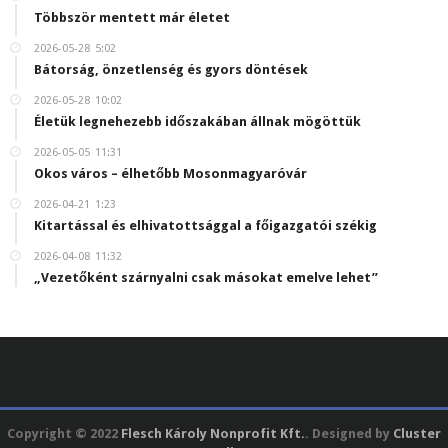
Többször mentett már életet
2026-05-28
5:02
Bátorság, önzetlenség és gyors döntések
2026-05-28
10:02
Életük legnehezebb időszakában állnak mögöttük
2026-05-05
11:31
Okos város – élhetőbb Mosonmagyaróvár
2026-04-21
1:23
Kitartással és elhivatottsággal a főigazgatói székig
2026-04-08
11:32
„Vezetőként szárnyalni csak másokat emelve lehet”
Copyright © 2022
Flesch Károly Nonprofit Kft.
. Designed by
Cluster