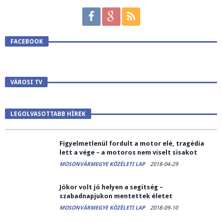
FACEBOOK
VÁROSI TV
Éjféltől lezárják a kishatárokat – Nagy lehet a torlódás
LEGOLVASOTTABB HÍREK
MOSONVÁRMEGYE KÖZÉLETI LAP
2020-03-12
Figyelmetlenül fordult a motor elé, tragédia
lett a vége – a motoros nem viselt sisakot
MOSONVÁRMEGYE KÖZÉLETI LAP
2018-04-29
Jókor volt jó helyen a segítség –
szabadnapjukon mentettek életet
MOSONVÁRMEGYE KÖZÉLETI LAP
2018-09-10