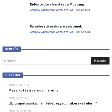
Kidöntötte a kerítést a Mustang
MOSONVÁRMEGYE KÖZÉLETI LAP
2018-03-09
Újraélesztő eszközre gyűjtenek
MOSONVÁRMEGYE KÖZÉLETI LAP
2017-02-24
KERESÉS
CIKKEINK
2026-07-14
5:33
Megalkotta a város címerét is
2026-05-29
3:28
„Ez csapatmunka, nem lehet egyedül sikereket elérni”
2026-05-29
12:28