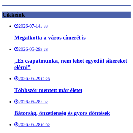
Cikkeink
2026-07-14
5:33
Megalkotta a város címerét is
2026-05-29
3:28
„Ez csapatmunka, nem lehet egyedül sikereket
elérni”
2026-05-29
12:28
Többször mentett már életet
2026-05-28
5:02
Bátorság, önzetlenség és gyors döntések
2026-05-28
10:02