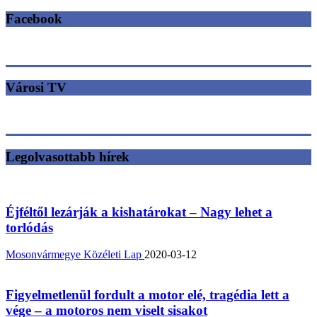
Facebook
Városi TV
Legolvasottabb hírek
Éjféltől lezárják a kishatárokat – Nagy lehet a
torlódás
Mosonvármegye Közéleti Lap
2020-03-12
Figyelmetlenül fordult a motor elé, tragédia lett a
vége – a motoros nem viselt sisakot