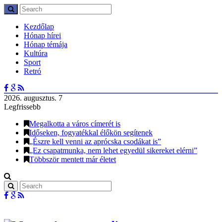
Kezdőlap
Hónap hírei
Hónap témája
Kultúra
Sport
Retró
2026. augusztus. 7
Legfrissebb
Megalkotta a város címerét is
Időseken, fogyatékkal élőkön segítenek
„Észre kell venni az aprócska csodákat is”
„Ez csapatmunka, nem lehet egyedül sikereket elérni”
Többször mentett már életet