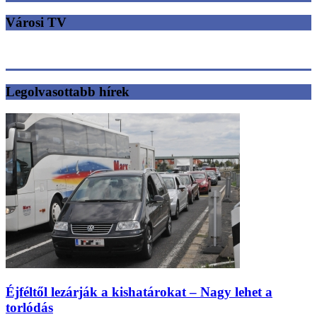
Városi TV
Legolvasottabb hírek
Éjféltől lezárják a kishatárokat – Nagy lehet a
torlódás