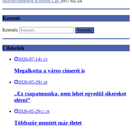
Mosonvármegye Közéleti Lap
2017-02-24
Keresés
Keresés:
Cikkeink
2026-07-14
5:33
Megalkotta a város címerét is
2026-05-29
3:28
„Ez csapatmunka, nem lehet egyedül sikereket
elérni”
2026-05-29
12:28
Többször mentett már életet