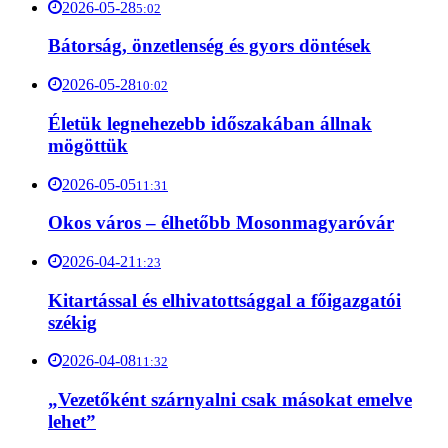
2026-05-28
5:02
Bátorság, önzetlenség és gyors döntések
2026-05-28
10:02
Életük legnehezebb időszakában állnak
mögöttük
2026-05-05
11:31
Okos város – élhetőbb Mosonmagyaróvár
2026-04-21
1:23
Kitartással és elhivatottsággal a főigazgatói
székig
2026-04-08
11:32
„Vezetőként szárnyalni csak másokat emelve
lehet”