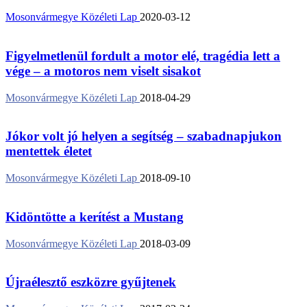
Mosonvármegye Közéleti Lap
2020-03-12
Figyelmetlenül fordult a motor elé, tragédia lett a
vége – a motoros nem viselt sisakot
Mosonvármegye Közéleti Lap
2018-04-29
Jókor volt jó helyen a segítség – szabadnapjukon
mentettek életet
Mosonvármegye Közéleti Lap
2018-09-10
Kidöntötte a kerítést a Mustang
Mosonvármegye Közéleti Lap
2018-03-09
Újraélesztő eszközre gyűjtenek