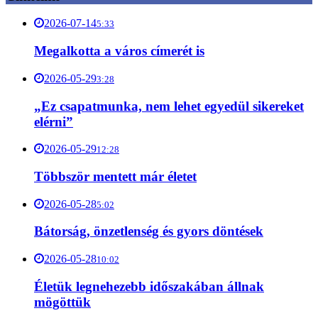
2026-07-14
5:33
Megalkotta a város címerét is
2026-05-29
3:28
„Ez csapatmunka, nem lehet egyedül sikereket
elérni”
2026-05-29
12:28
Többször mentett már életet
2026-05-28
5:02
Bátorság, önzetlenség és gyors döntések
2026-05-28
10:02
Életük legnehezebb időszakában állnak
mögöttük