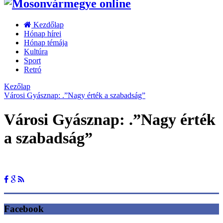
Kezdőlap
Hónap hírei
Hónap témája
Kultúra
Sport
Retró
Kezőlap
Városi Gyásznap: .”Nagy érték a szabadság”
Városi Gyásznap: .”Nagy érték
a szabadság”
Facebook