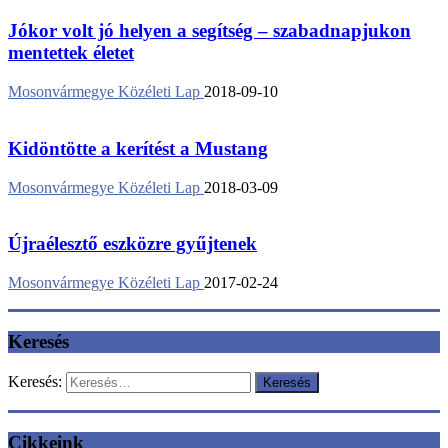
Jókor volt jó helyen a segítség – szabadnapjukon
mentettek életet
Mosonvármegye Közéleti Lap
2018-09-10
Kidöntötte a kerítést a Mustang
Mosonvármegye Közéleti Lap
2018-03-09
Újraélesztő eszközre gyűjtenek
Mosonvármegye Közéleti Lap
2017-02-24
Keresés
Keresés:
Cikkeink