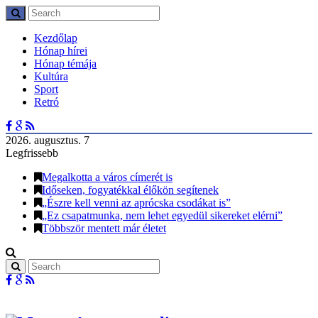
Kezdőlap
Hónap hírei
Hónap témája
Kultúra
Sport
Retró
2026. augusztus. 7
Legfrissebb
Megalkotta a város címerét is
Időseken, fogyatékkal élőkön segítenek
„Észre kell venni az aprócska csodákat is”
„Ez csapatmunka, nem lehet egyedül sikereket elérni”
Többször mentett már életet