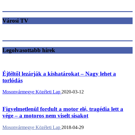
Városi TV
Legolvasottabb hírek
Éjféltől lezárják a kishatárokat – Nagy lehet a
torlódás
Mosonvármegye Közéleti Lap
2020-03-12
Figyelmetlenül fordult a motor elé, tragédia lett a
vége – a motoros nem viselt sisakot
Mosonvármegye Közéleti Lap
2018-04-29