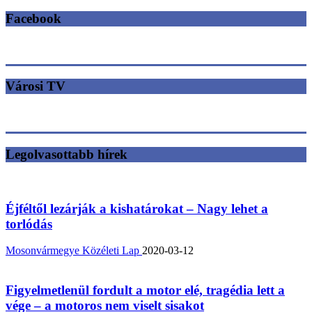
Facebook
Városi TV
Legolvasottabb hírek
Éjféltől lezárják a kishatárokat – Nagy lehet a
torlódás
Mosonvármegye Közéleti Lap
2020-03-12
Figyelmetlenül fordult a motor elé, tragédia lett a
vége – a motoros nem viselt sisakot