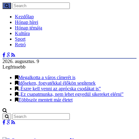
Kezdőlap
Hónap hírei
Hónap témája
Kultúra
Sport
Retró
2026. augusztus. 9
Legfrissebb
Megalkotta a város címerét is
Időseken, fogyatékkal élőkön segítenek
„Észre kell venni az aprócska csodákat is”
„Ez csapatmunka, nem lehet egyedül sikereket elérni”
Többször mentett már életet