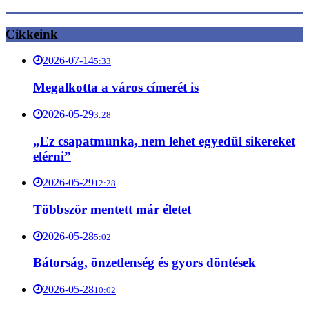
Cikkeink
2026-07-14
5:33
Megalkotta a város címerét is
2026-05-29
3:28
„Ez csapatmunka, nem lehet egyedül sikereket
elérni”
2026-05-29
12:28
Többször mentett már életet
2026-05-28
5:02
Bátorság, önzetlenség és gyors döntések
2026-05-28
10:02