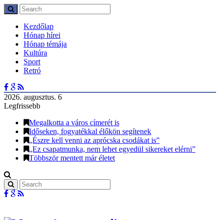
Kezdőlap
Hónap hírei
Hónap témája
Kultúra
Sport
Retró
2026. augusztus. 6
Legfrissebb
Megalkotta a város címerét is
Időseken, fogyatékkal élőkön segítenek
„Észre kell venni az aprócska csodákat is”
„Ez csapatmunka, nem lehet egyedül sikereket elérni”
Többször mentett már életet