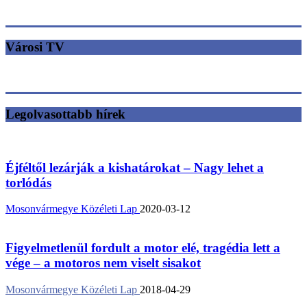
Városi TV
Legolvasottabb hírek
Éjféltől lezárják a kishatárokat – Nagy lehet a
torlódás
Mosonvármegye Közéleti Lap
2020-03-12
Figyelmetlenül fordult a motor elé, tragédia lett a
vége – a motoros nem viselt sisakot
Mosonvármegye Közéleti Lap
2018-04-29