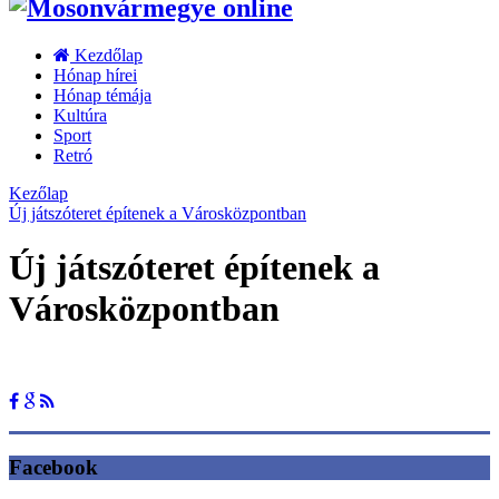
Kezdőlap
Hónap hírei
Hónap témája
Kultúra
Sport
Retró
Kezőlap
Új játszóteret építenek a Városközpontban
Új játszóteret építenek a
Városközpontban
Facebook