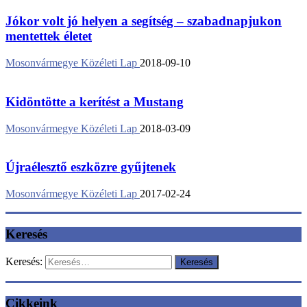
Jókor volt jó helyen a segítség – szabadnapjukon
mentettek életet
Mosonvármegye Közéleti Lap
2018-09-10
Kidöntötte a kerítést a Mustang
Mosonvármegye Közéleti Lap
2018-03-09
Újraélesztő eszközre gyűjtenek
Mosonvármegye Közéleti Lap
2017-02-24
Keresés
Keresés:
Cikkeink