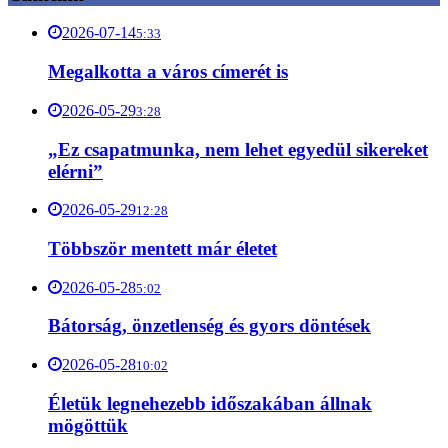
2026-07-14
5:33
Megalkotta a város címerét is
2026-05-29
3:28
„Ez csapatmunka, nem lehet egyedül sikereket
elérni”
2026-05-29
12:28
Többször mentett már életet
2026-05-28
5:02
Bátorság, önzetlenség és gyors döntések
2026-05-28
10:02
Életük legnehezebb időszakában állnak
mögöttük