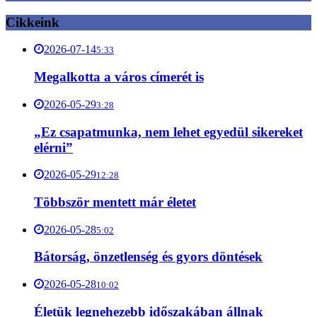
Cikkeink
2026-07-14
5:33
Megalkotta a város címerét is
2026-05-29
3:28
„Ez csapatmunka, nem lehet egyedül sikereket
elérni”
2026-05-29
12:28
Többször mentett már életet
2026-05-28
5:02
Bátorság, önzetlenség és gyors döntések
2026-05-28
10:02
Életük legnehezebb időszakában állnak