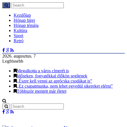
Kezdőlap
Hónap hírei
Hónap témája
Kultúra
Sport
Retró
2026. augusztus. 7
Legfrissebb
Megalkotta a város címerét is
Időseken, fogyatékkal élőkön segítenek
„Észre kell venni az aprócska csodákat is”
„Ez csapatmunka, nem lehet egyedül sikereket elérni”
Többször mentett már életet