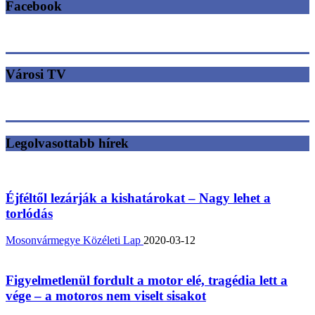
Facebook
Városi TV
Legolvasottabb hírek
Éjféltől lezárják a kishatárokat – Nagy lehet a
torlódás
Mosonvármegye Közéleti Lap
2020-03-12
Figyelmetlenül fordult a motor elé, tragédia lett a
vége – a motoros nem viselt sisakot