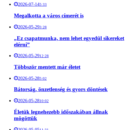
2026-07-14
5:33
Megalkotta a város címerét is
2026-05-29
3:28
„Ez csapatmunka, nem lehet egyedül sikereket
elérni”
2026-05-29
12:28
Többször mentett már életet
2026-05-28
5:02
Bátorság, önzetlenség és gyors döntések
2026-05-28
10:02
Életük legnehezebb időszakában állnak
mögöttük
2026-05-05
11:31