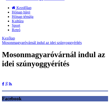
Kezdőlap
Hónap hírei
Hónap témája
Kultúra
Sport
Retró
Kezőlap
Mosonmagyaróvárnál indul az idei szúnyoggyérítés
Mosonmagyaróvárnál indul az
idei szúnyoggyérítés
Facebook