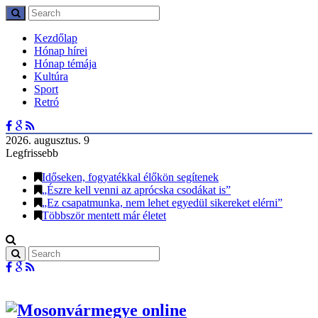
Kezdőlap
Hónap hírei
Hónap témája
Kultúra
Sport
Retró
2026. augusztus. 9
Legfrissebb
Időseken, fogyatékkal élőkön segítenek
„Észre kell venni az aprócska csodákat is”
„Ez csapatmunka, nem lehet egyedül sikereket elérni”
Többször mentett már életet