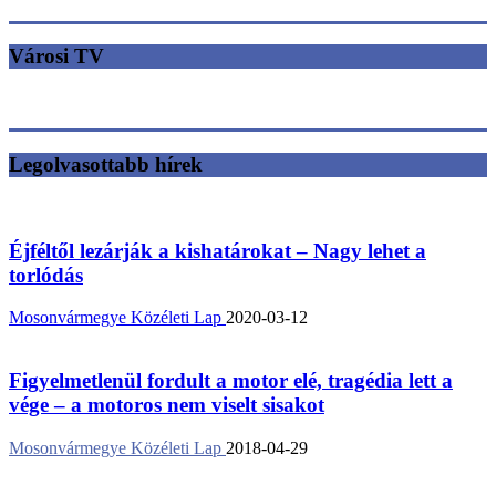
Városi TV
Legolvasottabb hírek
Éjféltől lezárják a kishatárokat – Nagy lehet a
torlódás
Mosonvármegye Közéleti Lap
2020-03-12
Figyelmetlenül fordult a motor elé, tragédia lett a
vége – a motoros nem viselt sisakot
Mosonvármegye Közéleti Lap
2018-04-29