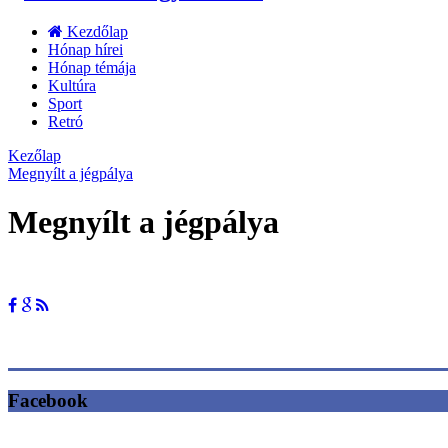
Kezdőlap
Hónap hírei
Hónap témája
Kultúra
Sport
Retró
Kezőlap
Megnyílt a jégpálya
Megnyílt a jégpálya
Facebook