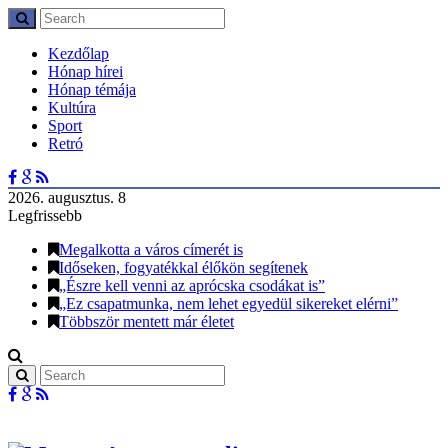
Kezdőlap
Hónap hírei
Hónap témája
Kultúra
Sport
Retró
2026. augusztus. 8
Legfrissebb
Megalkotta a város címerét is
Időseken, fogyatékkal élőkön segítenek
„Észre kell venni az aprócska csodákat is”
„Ez csapatmunka, nem lehet egyedül sikereket elérni”
Többször mentett már életet