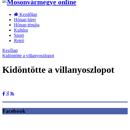
Kezdőlap
Hónap hírei
Hónap témája
Kultúra
Sport
Retró
Kezőlap
Kidöntötte a villanyoszlopot
Kidöntötte a villanyoszlopot
Facebook