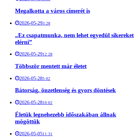
Megalkotta a város címerét is
2026-05-29
3:28
„Ez csapatmunka, nem lehet egyedül sikereket
elérni”
2026-05-29
12:28
Többször mentett már életet
2026-05-28
5:02
Bátorság, önzetlenség és gyors döntések
2026-05-28
10:02
Életük legnehezebb időszakában állnak
mögöttük
2026-05-05
11:31