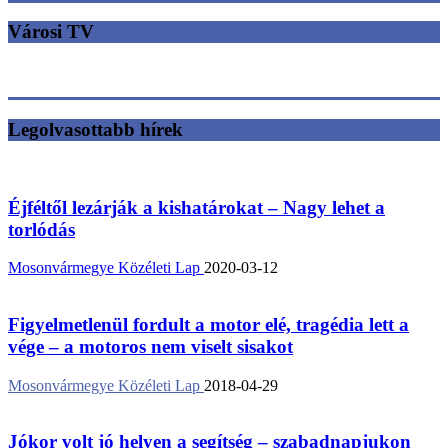
Városi TV
Legolvasottabb hírek
Éjféltől lezárják a kishatárokat – Nagy lehet a
torlódás
Mosonvármegye Közéleti Lap
2020-03-12
Figyelmetlenül fordult a motor elé, tragédia lett a
vége – a motoros nem viselt sisakot
Mosonvármegye Közéleti Lap
2018-04-29
Jókor volt jó helyen a segítség – szabadnapjukon