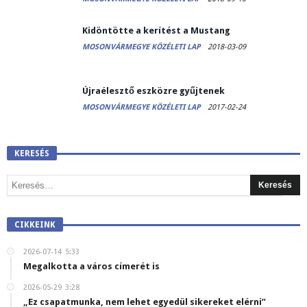
Kidöntötte a kerítést a Mustang
MOSONVÁRMEGYE KÖZÉLETI LAP
2018-03-09
Újraélesztő eszközre gyűjtenek
MOSONVÁRMEGYE KÖZÉLETI LAP
2017-02-24
KERESÉS
CIKKEINK
2026-07-14
5:33
Megalkotta a város címerét is
2026-05-29
3:28
„Ez csapatmunka, nem lehet egyedül sikereket elérni”