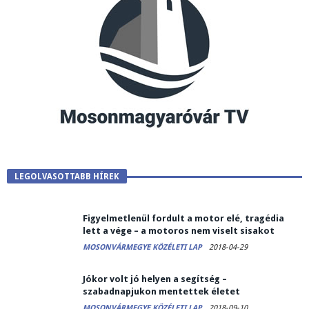
Éjféltől lezárják a kishatárokat – Nagy lehet a torlódás
LEGOLVASOTTABB HÍREK
MOSONVÁRMEGYE KÖZÉLETI LAP
2020-03-12
Figyelmetlenül fordult a motor elé, tragédia
lett a vége – a motoros nem viselt sisakot
MOSONVÁRMEGYE KÖZÉLETI LAP
2018-04-29
Jókor volt jó helyen a segítség –
szabadnapjukon mentettek életet
MOSONVÁRMEGYE KÖZÉLETI LAP
2018-09-10