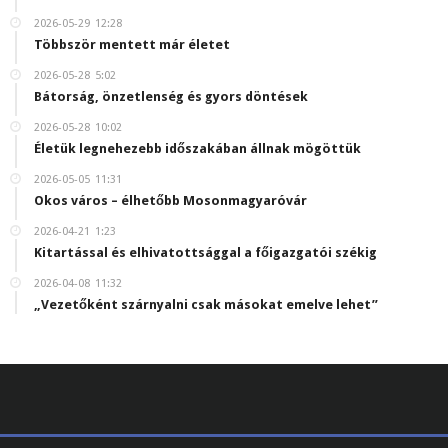
2026-05-29
12:28
Többször mentett már életet
2026-05-28
5:02
Bátorság, önzetlenség és gyors döntések
2026-05-28
10:02
Életük legnehezebb időszakában állnak mögöttük
2026-05-05
11:31
Okos város – élhetőbb Mosonmagyaróvár
2026-04-21
1:23
Kitartással és elhivatottsággal a főigazgatói székig
2026-04-08
11:32
„Vezetőként szárnyalni csak másokat emelve lehet”