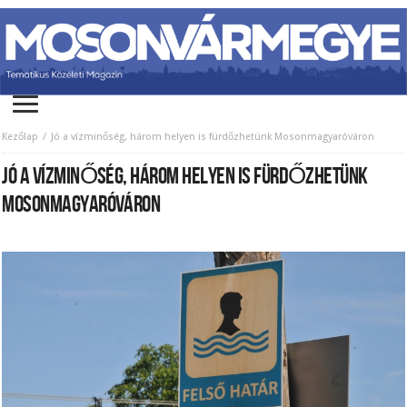
Kezőlap
Jó a vízminőség, három helyen is fürdőzhetünk Mosonmagyaróváron
JÓ A VÍZMINŐSÉG, HÁROM HELYEN IS FÜRDŐZHETÜNK
MOSONMAGYARÓVÁRON