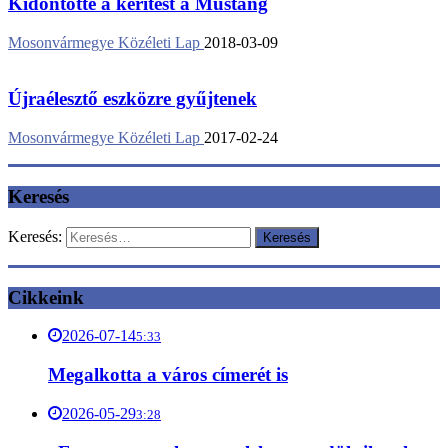
Kidöntötte a kerítést a Mustang
Mosonvármegye Közéleti Lap
2018-03-09
Újraélesztő eszközre gyűjtenek
Mosonvármegye Közéleti Lap
2017-02-24
Keresés
Keresés:
Cikkeink
2026-07-14
5:33
Megalkotta a város címerét is
2026-05-29
3:28