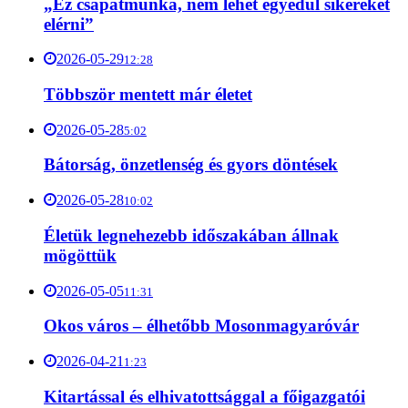
„Ez csapatmunka, nem lehet egyedül sikereket
elérni”
2026-05-29
12:28
Többször mentett már életet
2026-05-28
5:02
Bátorság, önzetlenség és gyors döntések
2026-05-28
10:02
Életük legnehezebb időszakában állnak
mögöttük
2026-05-05
11:31
Okos város – élhetőbb Mosonmagyaróvár
2026-04-21
1:23
Kitartással és elhivatottsággal a főigazgatói