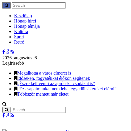
Kezdőlap
Hónap hírei
Hónap témája
Kultúra
Sport
Retró
2026. augusztus. 6
Legfrissebb
Megalkotta a város címerét is
Időseken, fogyatékkal élőkön segítenek
„Észre kell venni az aprócska csodákat is”
„Ez csapatmunka, nem lehet egyedül sikereket elérni”
Többször mentett már életet