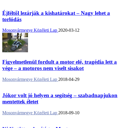
Éjféltől lezárják a kishatárokat – Nagy lehet a
torlódás
Mosonvármegye Közéleti Lap
2020-03-12
Figyelmetlenül fordult a motor elé, tragédia lett a
vége – a motoros nem viselt sisakot
Mosonvármegye Közéleti Lap
2018-04-29
Jókor volt jó helyen a segítség – szabadnapjukon
mentettek életet
Mosonvármegye Közéleti Lap
2018-09-10