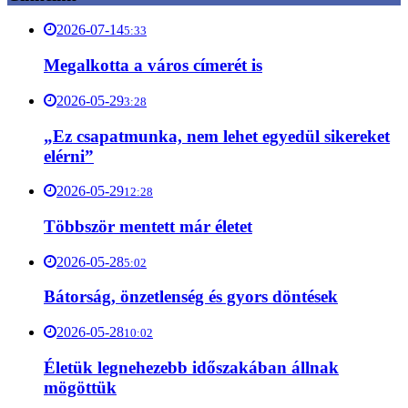
2026-07-14
5:33
Megalkotta a város címerét is
2026-05-29
3:28
„Ez csapatmunka, nem lehet egyedül sikereket
elérni”
2026-05-29
12:28
Többször mentett már életet
2026-05-28
5:02
Bátorság, önzetlenség és gyors döntések
2026-05-28
10:02
Életük legnehezebb időszakában állnak
mögöttük