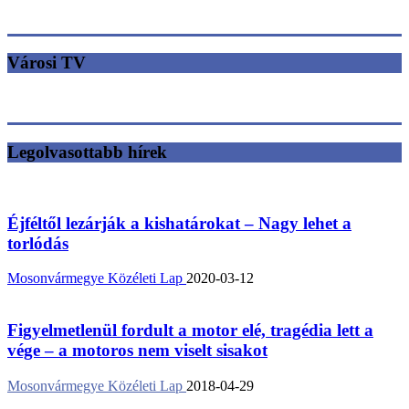
Városi TV
Legolvasottabb hírek
Éjféltől lezárják a kishatárokat – Nagy lehet a
torlódás
Mosonvármegye Közéleti Lap
2020-03-12
Figyelmetlenül fordult a motor elé, tragédia lett a
vége – a motoros nem viselt sisakot
Mosonvármegye Közéleti Lap
2018-04-29