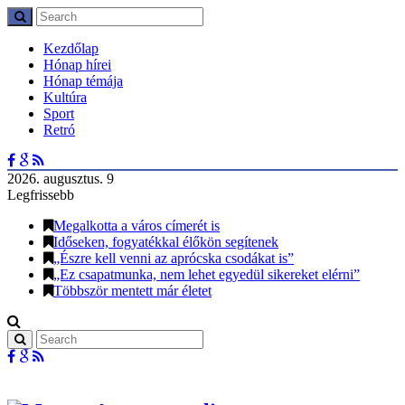
Kezdőlap
Hónap hírei
Hónap témája
Kultúra
Sport
Retró
2026. augusztus. 9
Legfrissebb
Megalkotta a város címerét is
Időseken, fogyatékkal élőkön segítenek
„Észre kell venni az aprócska csodákat is”
„Ez csapatmunka, nem lehet egyedül sikereket elérni”
Többször mentett már életet