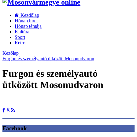
Kezdőlap
Hónap hírei
Hónap témája
Kultúra
Sport
Retró
Kezőlap
Furgon és személyautó ütközött Mosonudvaron
Furgon és személyautó
ütközött Mosonudvaron
Facebook