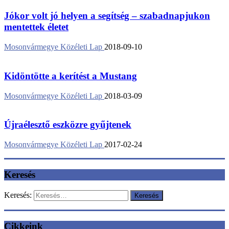
Jókor volt jó helyen a segítség – szabadnapjukon
mentettek életet
Mosonvármegye Közéleti Lap
2018-09-10
Kidöntötte a kerítést a Mustang
Mosonvármegye Közéleti Lap
2018-03-09
Újraélesztő eszközre gyűjtenek
Mosonvármegye Közéleti Lap
2017-02-24
Keresés
Keresés:
Cikkeink