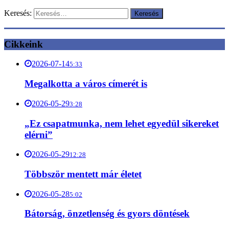
Keresés:
Cikkeink
2026-07-14
5:33
Megalkotta a város címerét is
2026-05-29
3:28
„Ez csapatmunka, nem lehet egyedül sikereket
elérni”
2026-05-29
12:28
Többször mentett már életet
2026-05-28
5:02
Bátorság, önzetlenség és gyors döntések