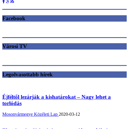
Facebook
Városi TV
Legolvasottabb hírek
Éjféltől lezárják a kishatárokat – Nagy lehet a
torlódás
Mosonvármegye Közéleti Lap
2020-03-12