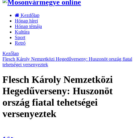
Kezdőlap
Hónap hírei
Hónap témája
Kultúra
Sport
Retró
Kezőlap
Flesch Károly Nemzetközi Hegedűverseny: Huszonöt ország fiatal
tehetségei versenyeztek
Flesch Károly Nemzetközi
Hegedűverseny: Huszonöt
ország fiatal tehetségei
versenyeztek