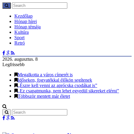
Kezdőlap
Hónap hírei
Hónap témája
Kultúra
Sport
Retró
2026. augusztus. 8
Legfrissebb
Megalkotta a város címerét is
Időseken, fogyatékkal élőkön segítenek
„Észre kell venni az aprócska csodákat is”
„Ez csapatmunka, nem lehet egyedül sikereket elérni”
Többször mentett már életet