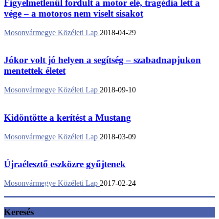
Figyelmetlenül fordult a motor elé, tragédia lett a
vége – a motoros nem viselt sisakot
Mosonvármegye Közéleti Lap
2018-04-29
Jókor volt jó helyen a segítség – szabadnapjukon
mentettek életet
Mosonvármegye Közéleti Lap
2018-09-10
Kidöntötte a kerítést a Mustang
Mosonvármegye Közéleti Lap
2018-03-09
Újraélesztő eszközre gyűjtenek
Mosonvármegye Közéleti Lap
2017-02-24
Keresés