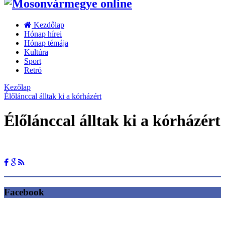
Kezdőlap
Hónap hírei
Hónap témája
Kultúra
Sport
Retró
Kezőlap
Élőlánccal álltak ki a kórházért
Élőlánccal álltak ki a kórházért
Facebook