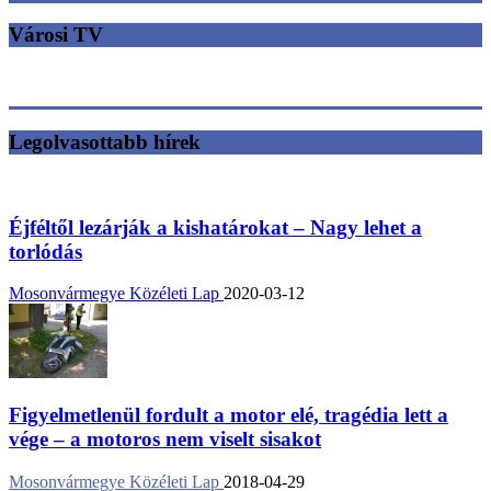
Városi TV
Legolvasottabb hírek
Éjféltől lezárják a kishatárokat – Nagy lehet a
torlódás
Mosonvármegye Közéleti Lap
2020-03-12
Figyelmetlenül fordult a motor elé, tragédia lett a
vége – a motoros nem viselt sisakot
Mosonvármegye Közéleti Lap
2018-04-29