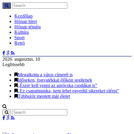
Kezdőlap
Hónap hírei
Hónap témája
Kultúra
Sport
Retró
2026. augusztus. 10
Legfrissebb
Megalkotta a város címerét is
Időseken, fogyatékkal élőkön segítenek
„Észre kell venni az aprócska csodákat is”
„Ez csapatmunka, nem lehet egyedül sikereket elérni”
Többször mentett már életet