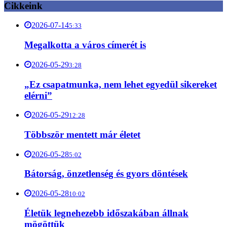
Cikkeink
2026-07-14
5:33
Megalkotta a város címerét is
2026-05-29
3:28
„Ez csapatmunka, nem lehet egyedül sikereket
elérni”
2026-05-29
12:28
Többször mentett már életet
2026-05-28
5:02
Bátorság, önzetlenség és gyors döntések
2026-05-28
10:02
Életük legnehezebb időszakában állnak
mögöttük