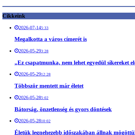
Cikkeink
2026-07-14
5:33
Megalkotta a város címerét is
2026-05-29
3:28
„Ez csapatmunka, nem lehet egyedül sikereket el
2026-05-29
12:28
Többször mentett már életet
2026-05-28
5:02
Bátorság, önzetlenség és gyors döntések
2026-05-28
10:02
Életük legnehezebb időszakában állnak mögött