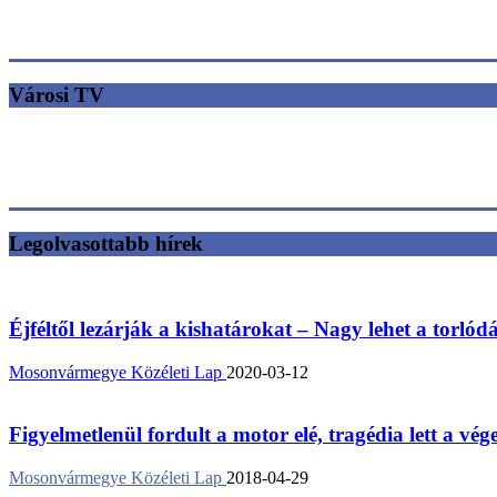
Városi TV
Legolvasottabb hírek
Éjféltől lezárják a kishatárokat – Nagy lehet a torlód
Mosonvármegye Közéleti Lap
2020-03-12
Figyelmetlenül fordult a motor elé, tragédia lett a vég
Mosonvármegye Közéleti Lap
2018-04-29