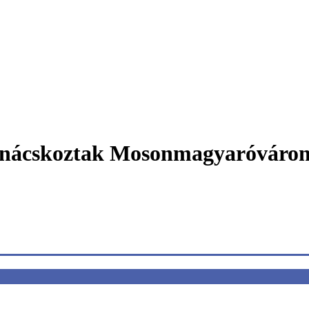
 tanácskoztak Mosonmagyaróváro