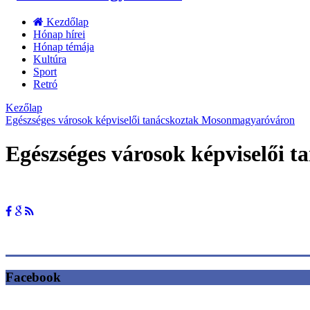
Kezdőlap
Hónap hírei
Hónap témája
Kultúra
Sport
Retró
Kezőlap
Egészséges városok képviselői tanácskoztak Mosonmagyaróváron
Egészséges városok képviselői
Facebook