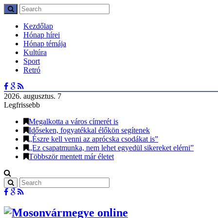
Kezdőlap
Hónap hírei
Hónap témája
Kultúra
Sport
Retró
2026. augusztus. 7
Legfrissebb
Megalkotta a város címerét is
Időseken, fogyatékkal élőkön segítenek
„Észre kell venni az aprócska csodákat is”
„Ez csapatmunka, nem lehet egyedül sikereket elérni”
Többször mentett már életet