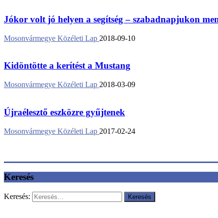
Jókor volt jó helyen a segítség – szabadnapjukon ment
Mosonvármegye Közéleti Lap
2018-09-10
Kidöntötte a kerítést a Mustang
Mosonvármegye Közéleti Lap
2018-03-09
Újraélesztő eszközre gyűjtenek
Mosonvármegye Közéleti Lap
2017-02-24
Keresés
Keresés: