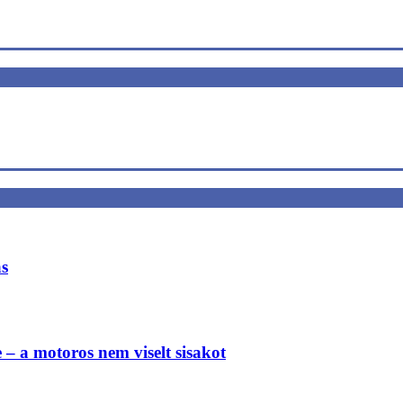
ás
e – a motoros nem viselt sisakot