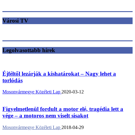
Városi TV
Legolvasottabb hírek
Éjféltől lezárják a kishatárokat – Nagy lehet a
torlódás
Mosonvármegye Közéleti Lap
2020-03-12
Figyelmetlenül fordult a motor elé, tragédia lett a
vége – a motoros nem viselt sisakot
Mosonvármegye Közéleti Lap
2018-04-29