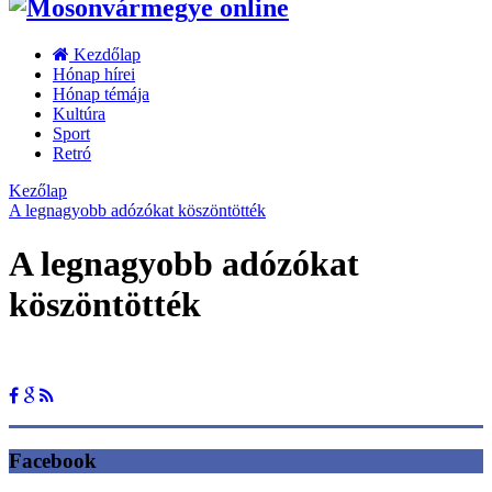
Kezdőlap
Hónap hírei
Hónap témája
Kultúra
Sport
Retró
Kezőlap
A legnagyobb adózókat köszöntötték
A legnagyobb adózókat
köszöntötték
Facebook