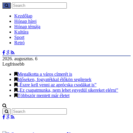
Kezdőlap
Hónap hírei
Hónap témája
Kultúra
Sport
Retró
2026. augusztus. 6
Legfrissebb
Megalkotta a város címerét is
Időseken, fogyatékkal élőkön segítenek
„Észre kell venni az aprócska csodákat is”
„Ez csapatmunka, nem lehet egyedül sikereket elérni”
Többször mentett már életet