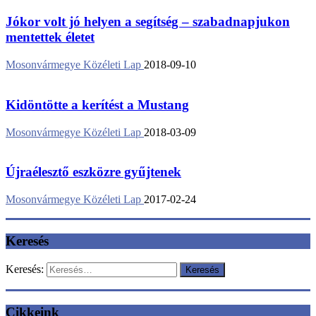
Jókor volt jó helyen a segítség – szabadnapjukon
mentettek életet
Mosonvármegye Közéleti Lap
2018-09-10
Kidöntötte a kerítést a Mustang
Mosonvármegye Közéleti Lap
2018-03-09
Újraélesztő eszközre gyűjtenek
Mosonvármegye Közéleti Lap
2017-02-24
Keresés
Keresés:
Cikkeink