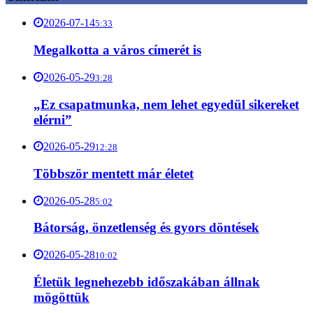
2026-07-14
5:33
Megalkotta a város címerét is
2026-05-29
3:28
„Ez csapatmunka, nem lehet egyedül sikereket
elérni”
2026-05-29
12:28
Többször mentett már életet
2026-05-28
5:02
Bátorság, önzetlenség és gyors döntések
2026-05-28
10:02
Életük legnehezebb időszakában állnak
mögöttük