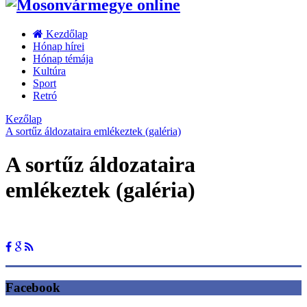
Kezdőlap
Hónap hírei
Hónap témája
Kultúra
Sport
Retró
Kezőlap
A sortűz áldozataira emlékeztek (galéria)
A sortűz áldozataira
emlékeztek (galéria)
Facebook