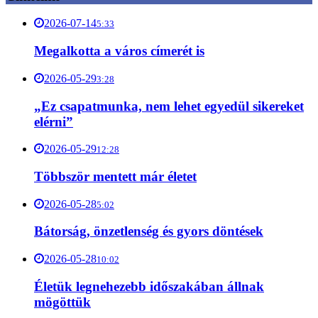
2026-07-14
5:33
Megalkotta a város címerét is
2026-05-29
3:28
„Ez csapatmunka, nem lehet egyedül sikereket
elérni”
2026-05-29
12:28
Többször mentett már életet
2026-05-28
5:02
Bátorság, önzetlenség és gyors döntések
2026-05-28
10:02
Életük legnehezebb időszakában állnak
mögöttük