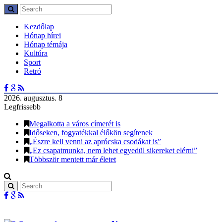
Kezdőlap
Hónap hírei
Hónap témája
Kultúra
Sport
Retró
2026. augusztus. 8
Legfrissebb
Megalkotta a város címerét is
Időseken, fogyatékkal élőkön segítenek
„Észre kell venni az aprócska csodákat is”
„Ez csapatmunka, nem lehet egyedül sikereket elérni”
Többször mentett már életet