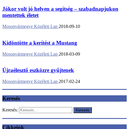
Jókor volt jó helyen a segítség – szabadnapjukon
mentettek életet
Mosonvármegye Közéleti Lap
2018-09-10
Kidöntötte a kerítést a Mustang
Mosonvármegye Közéleti Lap
2018-03-09
Újraélesztő eszközre gyűjtenek
Mosonvármegye Közéleti Lap
2017-02-24
Keresés
Keresés:
Cikkeink