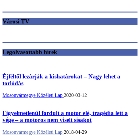
Városi TV
Legolvasottabb hírek
Éjféltől lezárják a kishatárokat – Nagy lehet a
torlódás
Mosonvármegye Közéleti Lap
2020-03-12
Figyelmetlenül fordult a motor elé, tragédia lett a
vége – a motoros nem viselt sisakot
Mosonvármegye Közéleti Lap
2018-04-29