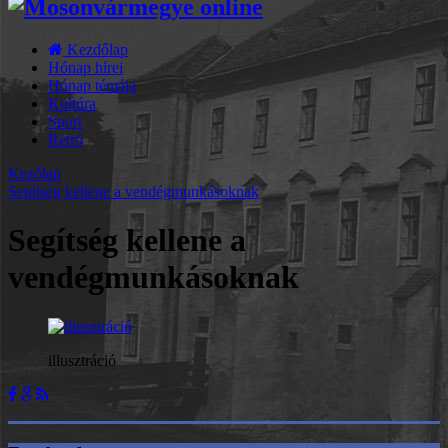
Kezdőlap
Hónap hírei
Hónap témája
Kultúra
Sport
Retró
Kezőlap
Segítség kellene a vendégmunkásoknak
Segítség kellene a
vendégmunkásoknak
illusztráció