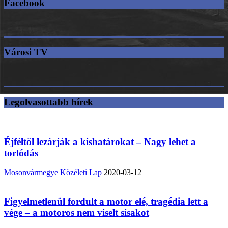
Facebook
Városi TV
Legolvasottabb hírek
Éjféltől lezárják a kishatárokat – Nagy lehet a
torlódás
Mosonvármegye Közéleti Lap
2020-03-12
Figyelmetlenül fordult a motor elé, tragédia lett a
vége – a motoros nem viselt sisakot