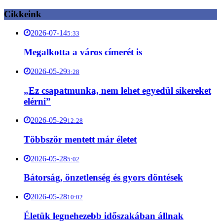
Cikkeink
2026-07-14
5:33
Megalkotta a város címerét is
2026-05-29
3:28
„Ez csapatmunka, nem lehet egyedül sikereket
elérni”
2026-05-29
12:28
Többször mentett már életet
2026-05-28
5:02
Bátorság, önzetlenség és gyors döntések
2026-05-28
10:02
Életük legnehezebb időszakában állnak