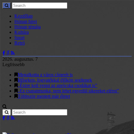
Kezdőlap
Hónap hírei
Hónap témája
Kultúra
Sport
Retró
2026. augusztus. 7
Legfrissebb
Megalkotta a város címerét is
Időseken, fogyatékkal élőkön segítenek
„Észre kell venni az aprócska csodákat is”
„Ez csapatmunka, nem lehet egyedül sikereket elérni”
Többször mentett már életet