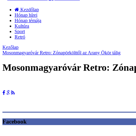
Kezdőlap
Hónap hírei
Hónap témája
Kultúra
Sport
Retró
Kezőlap
Mosonmagyaróvár Retro: Zónapörkölttől az Arany Ökör tálig
Mosonmagyaróvár Retro: Zónapö
Facebook