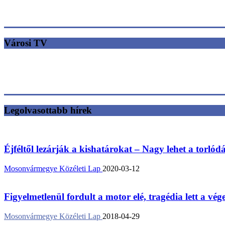
Városi TV
Legolvasottabb hírek
Éjféltől lezárják a kishatárokat – Nagy lehet a torlód
Mosonvármegye Közéleti Lap
2020-03-12
Figyelmetlenül fordult a motor elé, tragédia lett a vég
Mosonvármegye Közéleti Lap
2018-04-29