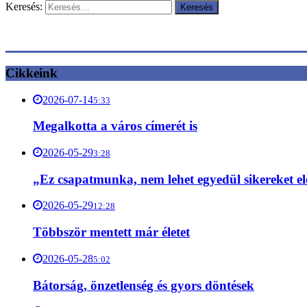
Keresés:
Cikkeink
2026-07-14
5:33
Megalkotta a város címerét is
2026-05-29
3:28
„Ez csapatmunka, nem lehet egyedül sikereket el
2026-05-29
12:28
Többször mentett már életet
2026-05-28
5:02
Bátorság, önzetlenség és gyors döntések