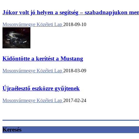
Jókor volt jó helyen a segítség – szabadnapjukon ment
Mosonvármegye Közéleti Lap
2018-09-10
Kidöntötte a kerítést a Mustang
Mosonvármegye Közéleti Lap
2018-03-09
Újraélesztő eszközre gyűjtenek
Mosonvármegye Közéleti Lap
2017-02-24
Keresés