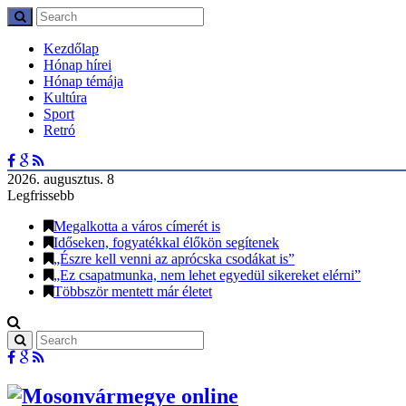
Kezdőlap
Hónap hírei
Hónap témája
Kultúra
Sport
Retró
2026. augusztus. 8
Legfrissebb
Megalkotta a város címerét is
Időseken, fogyatékkal élőkön segítenek
„Észre kell venni az aprócska csodákat is”
„Ez csapatmunka, nem lehet egyedül sikereket elérni”
Többször mentett már életet