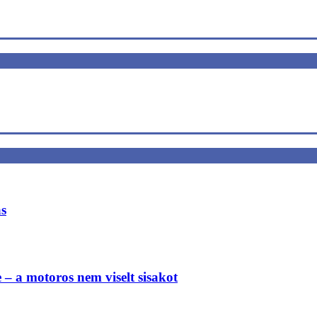
ás
e – a motoros nem viselt sisakot