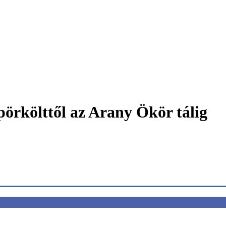
rkölttől az Arany Ökör tálig