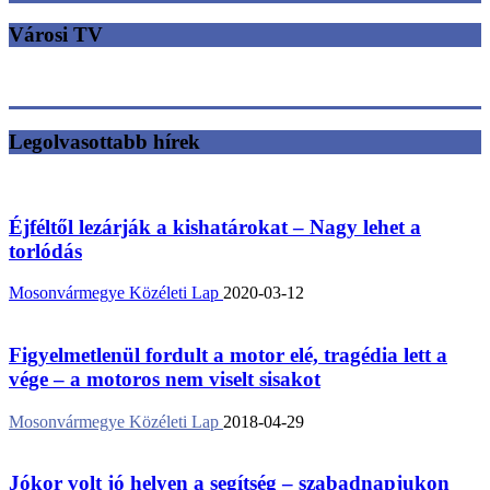
Városi TV
Legolvasottabb hírek
Éjféltől lezárják a kishatárokat – Nagy lehet a
torlódás
Mosonvármegye Közéleti Lap
2020-03-12
Figyelmetlenül fordult a motor elé, tragédia lett a
vége – a motoros nem viselt sisakot
Mosonvármegye Közéleti Lap
2018-04-29
Jókor volt jó helyen a segítség – szabadnapjukon