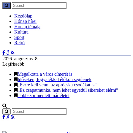
Kezdőlap
Hónap hírei
Hónap témája
Kultúra
Sport
Retró
2026. augusztus. 8
Legfrissebb
Megalkotta a város címerét is
Időseken, fogyatékkal élőkön segítenek
„Észre kell venni az aprócska csodákat is”
„Ez csapatmunka, nem lehet egyedül sikereket elérni”
Többször mentett már életet