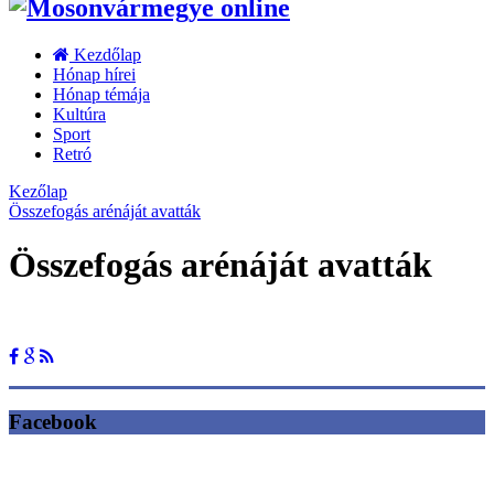
Kezdőlap
Hónap hírei
Hónap témája
Kultúra
Sport
Retró
Kezőlap
Összefogás arénáját avatták
Összefogás arénáját avatták
Facebook