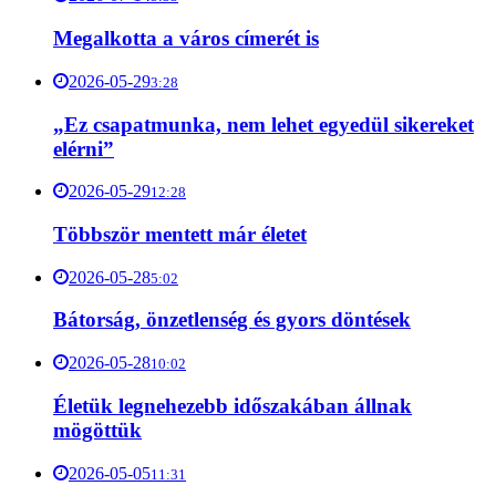
Megalkotta a város címerét is
2026-05-29
3:28
„Ez csapatmunka, nem lehet egyedül sikereket
elérni”
2026-05-29
12:28
Többször mentett már életet
2026-05-28
5:02
Bátorság, önzetlenség és gyors döntések
2026-05-28
10:02
Életük legnehezebb időszakában állnak
mögöttük
2026-05-05
11:31