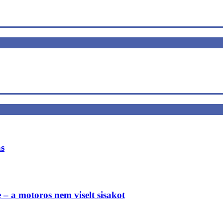
ás
e – a motoros nem viselt sisakot