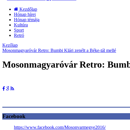
Kezdőlap
Hónap hírei
Hónap témája
Kultúra
Sport
Retró
Kezőlap
Mosonmagyaróvár Retro: Bumbi Klári zenélt a Béke-tál mellé
Mosonmagyaróvár Retro: Bumbi 
Facebook
https://www.facebook.com/Mosonvarmegye2016/