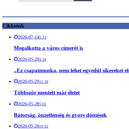
Cikkeink
2026-07-14
5:33
Megalkotta a város címerét is
2026-05-29
3:28
„Ez csapatmunka, nem lehet egyedül sikereket el
2026-05-29
12:28
Többször mentett már életet
2026-05-28
5:02
Bátorság, önzetlenség és gyors döntések
2026-05-28
10:02