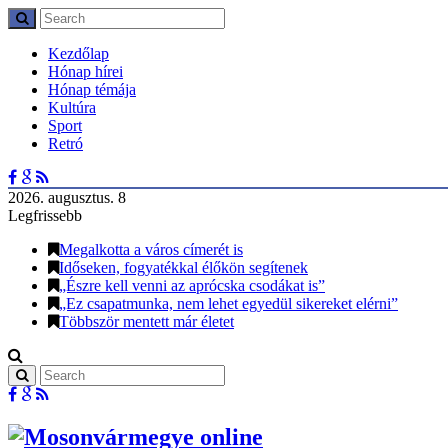
Kezdőlap
Hónap hírei
Hónap témája
Kultúra
Sport
Retró
2026. augusztus. 8
Legfrissebb
Megalkotta a város címerét is
Időseken, fogyatékkal élőkön segítenek
„Észre kell venni az aprócska csodákat is”
„Ez csapatmunka, nem lehet egyedül sikereket elérni”
Többször mentett már életet