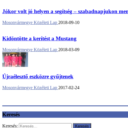
Jókor volt jó helyen a segítség – szabadnapjukon ment
Mosonvármegye Közéleti Lap
2018-09-10
Kidöntötte a kerítést a Mustang
Mosonvármegye Közéleti Lap
2018-03-09
Újraélesztő eszközre gyűjtenek
Mosonvármegye Közéleti Lap
2017-02-24
Keresés
Keresés: