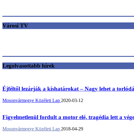
Városi TV
Legolvasottabb hírek
Éjféltől lezárják a kishatárokat – Nagy lehet a torlód
Mosonvármegye Közéleti Lap
2020-03-12
Figyelmetlenül fordult a motor elé, tragédia lett a vég
Mosonvármegye Közéleti Lap
2018-04-29