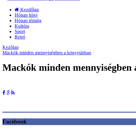
Kezdőlap
Hónap hírei
Hónap témája
Kultúra
Sport
Retró
Kezőlap
Mackók minden mennyiségben a könyvtárban
Mackók minden mennyiségben 
Facebook