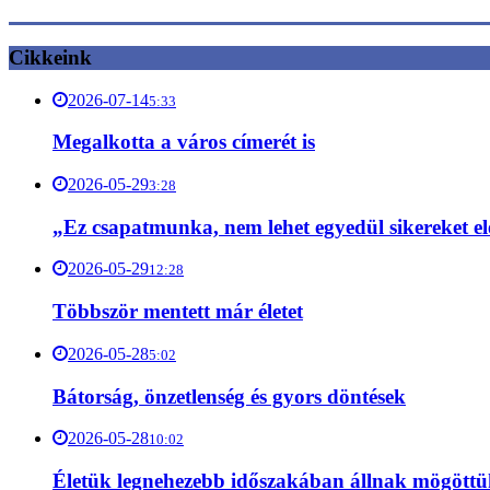
Cikkeink
2026-07-14
5:33
Megalkotta a város címerét is
2026-05-29
3:28
„Ez csapatmunka, nem lehet egyedül sikereket el
2026-05-29
12:28
Többször mentett már életet
2026-05-28
5:02
Bátorság, önzetlenség és gyors döntések
2026-05-28
10:02
Életük legnehezebb időszakában állnak mögött