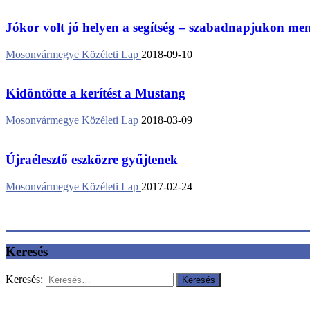
Jókor volt jó helyen a segítség – szabadnapjukon ment
Mosonvármegye Közéleti Lap
2018-09-10
Kidöntötte a kerítést a Mustang
Mosonvármegye Közéleti Lap
2018-03-09
Újraélesztő eszközre gyűjtenek
Mosonvármegye Közéleti Lap
2017-02-24
Keresés
Keresés: