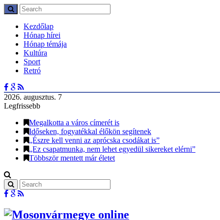
Kezdőlap
Hónap hírei
Hónap témája
Kultúra
Sport
Retró
2026. augusztus. 7
Legfrissebb
Megalkotta a város címerét is
Időseken, fogyatékkal élőkön segítenek
„Észre kell venni az aprócska csodákat is”
„Ez csapatmunka, nem lehet egyedül sikereket elérni”
Többször mentett már életet