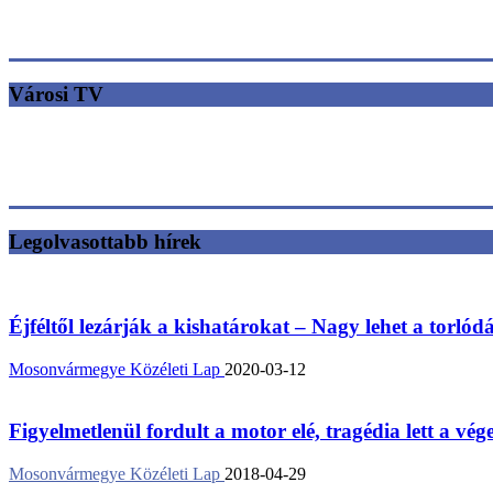
Városi TV
Legolvasottabb hírek
Éjféltől lezárják a kishatárokat – Nagy lehet a torlód
Mosonvármegye Közéleti Lap
2020-03-12
Figyelmetlenül fordult a motor elé, tragédia lett a vég
Mosonvármegye Közéleti Lap
2018-04-29