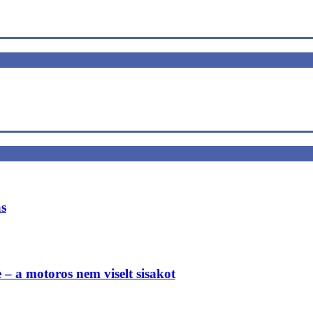
ás
e – a motoros nem viselt sisakot