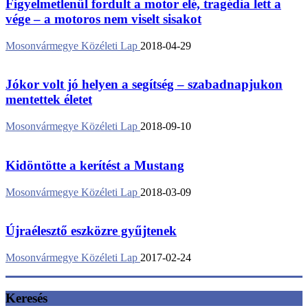
Figyelmetlenül fordult a motor elé, tragédia lett a
vége – a motoros nem viselt sisakot
Mosonvármegye Közéleti Lap
2018-04-29
Jókor volt jó helyen a segítség – szabadnapjukon
mentettek életet
Mosonvármegye Közéleti Lap
2018-09-10
Kidöntötte a kerítést a Mustang
Mosonvármegye Közéleti Lap
2018-03-09
Újraélesztő eszközre gyűjtenek
Mosonvármegye Közéleti Lap
2017-02-24
Keresés