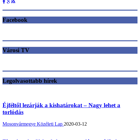
Facebook
Városi TV
Legolvasottabb hírek
Éjféltől lezárják a kishatárokat – Nagy lehet a
torlódás
Mosonvármegye Közéleti Lap
2020-03-12