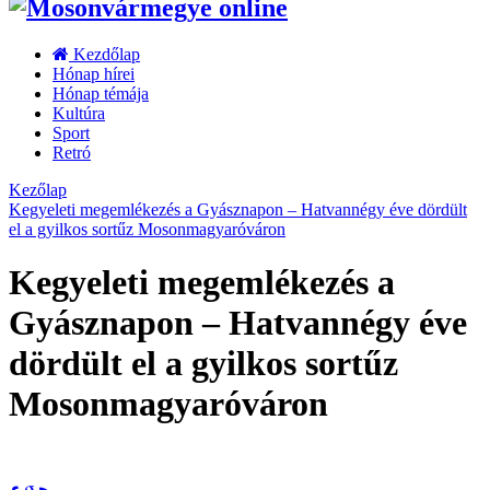
Kezdőlap
Hónap hírei
Hónap témája
Kultúra
Sport
Retró
Kezőlap
Kegyeleti megemlékezés a Gyásznapon – Hatvannégy éve dördült
el a gyilkos sortűz Mosonmagyaróváron
Kegyeleti megemlékezés a
Gyásznapon – Hatvannégy éve
dördült el a gyilkos sortűz
Mosonmagyaróváron