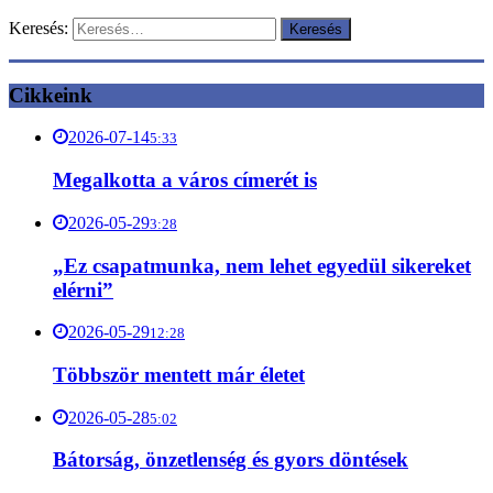
Keresés:
Cikkeink
2026-07-14
5:33
Megalkotta a város címerét is
2026-05-29
3:28
„Ez csapatmunka, nem lehet egyedül sikereket
elérni”
2026-05-29
12:28
Többször mentett már életet
2026-05-28
5:02
Bátorság, önzetlenség és gyors döntések