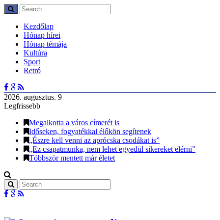
Kezdőlap
Hónap hírei
Hónap témája
Kultúra
Sport
Retró
2026. augusztus. 9
Legfrissebb
Megalkotta a város címerét is
Időseken, fogyatékkal élőkön segítenek
„Észre kell venni az aprócska csodákat is”
„Ez csapatmunka, nem lehet egyedül sikereket elérni”
Többször mentett már életet