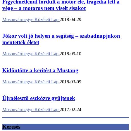
Figyelmetlenül fordult a motor elé, tragédia lett a
vége – a motoros nem viselt sisakot
Mosonvármegye Közéleti Lap
2018-04-29
Jókor volt jó helyen a segítség – szabadnapjukon
mentettek életet
Mosonvármegye Közéleti Lap
2018-09-10
Kidöntötte a kerítést a Mustang
Mosonvármegye Közéleti Lap
2018-03-09
Újraélesztő eszközre gyűjtenek
Mosonvármegye Közéleti Lap
2017-02-24
Keresés