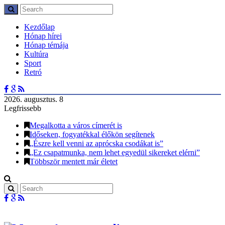
Kezdőlap
Hónap hírei
Hónap témája
Kultúra
Sport
Retró
2026. augusztus. 8
Legfrissebb
Megalkotta a város címerét is
Időseken, fogyatékkal élőkön segítenek
„Észre kell venni az aprócska csodákat is”
„Ez csapatmunka, nem lehet egyedül sikereket elérni”
Többször mentett már életet