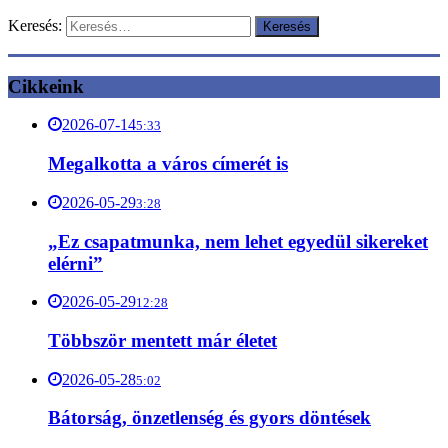
Keresés:
Cikkeink
2026-07-14
5:33
Megalkotta a város címerét is
2026-05-29
3:28
„Ez csapatmunka, nem lehet egyedül sikereket
elérni”
2026-05-29
12:28
Többször mentett már életet
2026-05-28
5:02
Bátorság, önzetlenség és gyors döntések