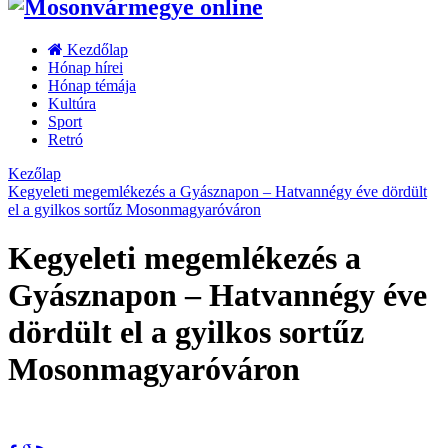
Kezdőlap
Hónap hírei
Hónap témája
Kultúra
Sport
Retró
Kezőlap
Kegyeleti megemlékezés a Gyásznapon – Hatvannégy éve dördült
el a gyilkos sortűz Mosonmagyaróváron
Kegyeleti megemlékezés a
Gyásznapon – Hatvannégy éve
dördült el a gyilkos sortűz
Mosonmagyaróváron