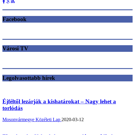
Facebook
Városi TV
Legolvasottabb hírek
Éjféltől lezárják a kishatárokat – Nagy lehet a
torlódás
Mosonvármegye Közéleti Lap
2020-03-12