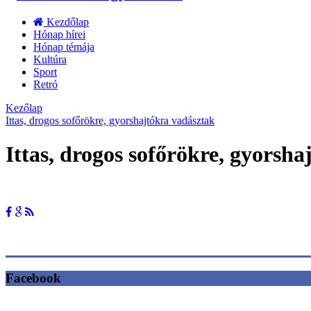
Kezdőlap
Hónap hírei
Hónap témája
Kultúra
Sport
Retró
Kezőlap
Ittas, drogos sofőrökre, gyorshajtókra vadásztak
Ittas, drogos sofőrökre, gyorsh
Facebook