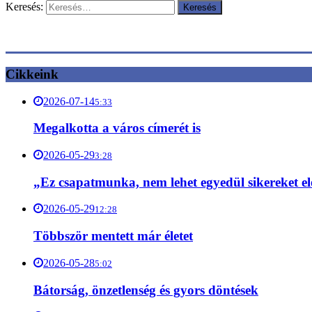
Keresés:
Cikkeink
2026-07-14
5:33
Megalkotta a város címerét is
2026-05-29
3:28
„Ez csapatmunka, nem lehet egyedül sikereket el
2026-05-29
12:28
Többször mentett már életet
2026-05-28
5:02
Bátorság, önzetlenség és gyors döntések