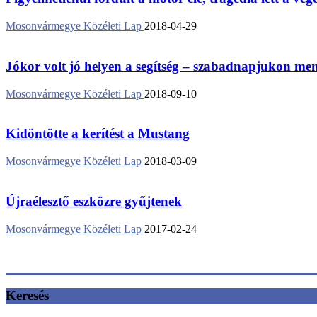
Mosonvármegye Közéleti Lap
2018-04-29
Jókor volt jó helyen a segítség – szabadnapjukon ment
Mosonvármegye Közéleti Lap
2018-09-10
Kidöntötte a kerítést a Mustang
Mosonvármegye Közéleti Lap
2018-03-09
Újraélesztő eszközre gyűjtenek
Mosonvármegye Közéleti Lap
2017-02-24
Keresés