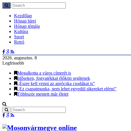
Kezdőlap
Hónap hírei
Hónap témája
Kultúra
Sport
Retró
2026. augusztus. 8
Legfrissebb
Megalkotta a város címerét is
Időseken, fogyatékkal élőkön segítenek
„Észre kell venni az aprócska csodákat is”
„Ez csapatmunka, nem lehet egyedül sikereket elérni”
Többször mentett már életet