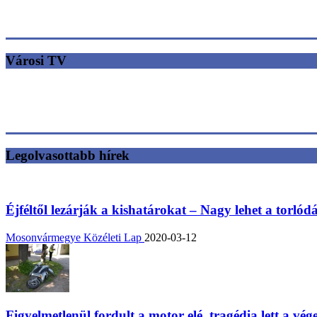
Városi TV
Legolvasottabb hírek
Éjféltől lezárják a kishatárokat – Nagy lehet a torlód
Mosonvármegye Közéleti Lap
2020-03-12
Figyelmetlenül fordult a motor elé, tragédia lett a vég