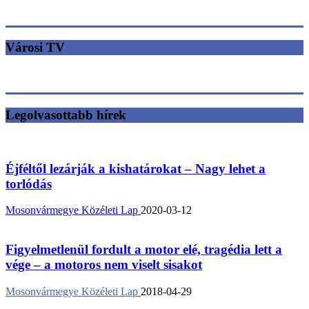
Városi TV
Legolvasottabb hírek
Éjféltől lezárják a kishatárokat – Nagy lehet a
torlódás
Mosonvármegye Közéleti Lap
2020-03-12
Figyelmetlenül fordult a motor elé, tragédia lett a
vége – a motoros nem viselt sisakot
Mosonvármegye Közéleti Lap
2018-04-29