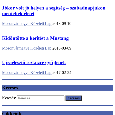
Jókor volt jó helyen a segítség – szabadnapjukon
mentettek életet
Mosonvármegye Közéleti Lap
2018-09-10
Kidöntötte a kerítést a Mustang
Mosonvármegye Közéleti Lap
2018-03-09
Újraélesztő eszközre gyűjtenek
Mosonvármegye Közéleti Lap
2017-02-24
Keresés
Keresés:
Cikkeink