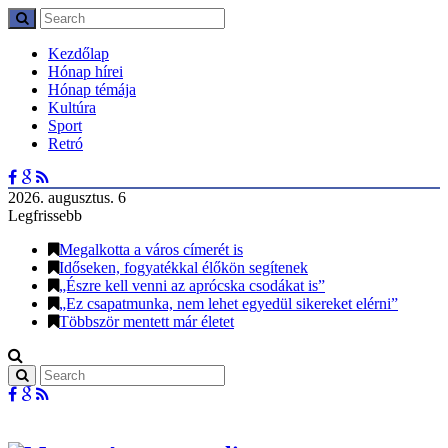
Kezdőlap
Hónap hírei
Hónap témája
Kultúra
Sport
Retró
2026. augusztus. 6
Legfrissebb
Megalkotta a város címerét is
Időseken, fogyatékkal élőkön segítenek
„Észre kell venni az aprócska csodákat is”
„Ez csapatmunka, nem lehet egyedül sikereket elérni”
Többször mentett már életet