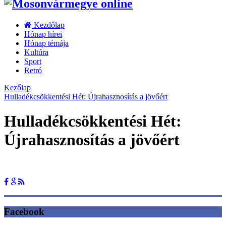
Kezdőlap
Hónap hírei
Hónap témája
Kultúra
Sport
Retró
Kezőlap
Hulladékcsökkentési Hét: Újrahasznosítás a jövőért
Hulladékcsökkentési Hét:
Újrahasznosítás a jövőért
Facebook