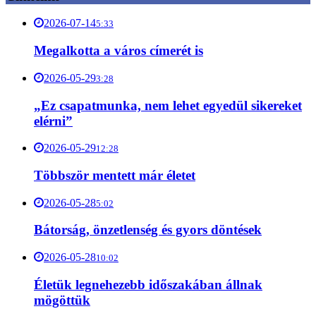
2026-07-14
5:33
Megalkotta a város címerét is
2026-05-29
3:28
„Ez csapatmunka, nem lehet egyedül sikereket
elérni”
2026-05-29
12:28
Többször mentett már életet
2026-05-28
5:02
Bátorság, önzetlenség és gyors döntések
2026-05-28
10:02
Életük legnehezebb időszakában állnak
mögöttük