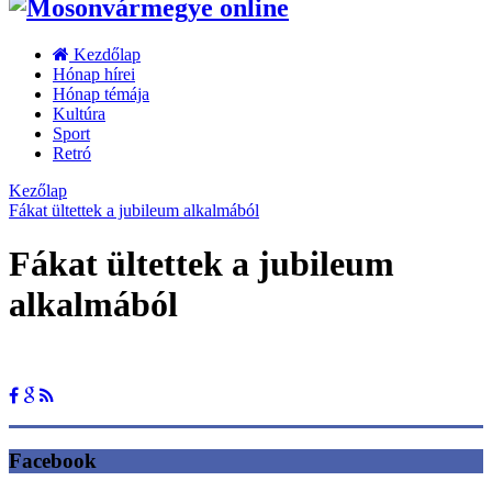
Kezdőlap
Hónap hírei
Hónap témája
Kultúra
Sport
Retró
Kezőlap
Fákat ültettek a jubileum alkalmából
Fákat ültettek a jubileum
alkalmából
Facebook