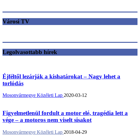
Városi TV
Legolvasottabb hírek
Éjféltől lezárják a kishatárokat – Nagy lehet a
torlódás
Mosonvármegye Közéleti Lap
2020-03-12
Figyelmetlenül fordult a motor elé, tragédia lett a
vége – a motoros nem viselt sisakot
Mosonvármegye Közéleti Lap
2018-04-29