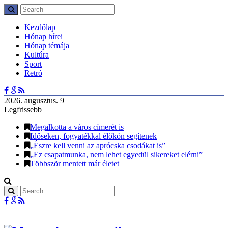
Kezdőlap
Hónap hírei
Hónap témája
Kultúra
Sport
Retró
2026. augusztus. 9
Legfrissebb
Megalkotta a város címerét is
Időseken, fogyatékkal élőkön segítenek
„Észre kell venni az aprócska csodákat is”
„Ez csapatmunka, nem lehet egyedül sikereket elérni”
Többször mentett már életet