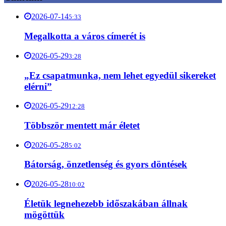
2026-07-14
5:33
Megalkotta a város címerét is
2026-05-29
3:28
„Ez csapatmunka, nem lehet egyedül sikereket
elérni”
2026-05-29
12:28
Többször mentett már életet
2026-05-28
5:02
Bátorság, önzetlenség és gyors döntések
2026-05-28
10:02
Életük legnehezebb időszakában állnak
mögöttük