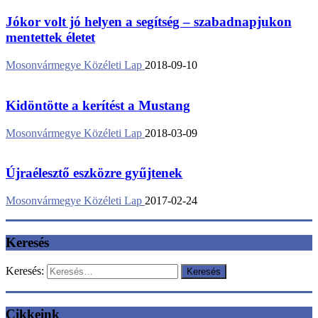
Jókor volt jó helyen a segítség – szabadnapjukon
mentettek életet
Mosonvármegye Közéleti Lap
2018-09-10
Kidöntötte a kerítést a Mustang
Mosonvármegye Közéleti Lap
2018-03-09
Újraélesztő eszközre gyűjtenek
Mosonvármegye Közéleti Lap
2017-02-24
Keresés
Keresés:
Cikkeink