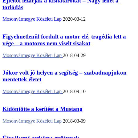
Éjféltől lezárják a kishatárokat – Nagy lehet a
torlódás
Mosonvármegye Közéleti Lap
2020-03-12
Figyelmetlenül fordult a motor elé, tragédia lett a
vége – a motoros nem viselt sisakot
Mosonvármegye Közéleti Lap
2018-04-29
Jókor volt jó helyen a segítség – szabadnapjukon
mentettek életet
Mosonvármegye Közéleti Lap
2018-09-10
Kidöntötte a kerítést a Mustang
Mosonvármegye Közéleti Lap
2018-03-09