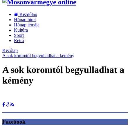
Kezdőlap
Hónap hírei
Hónap témája
Kultúra
Sport
Retró
Kezőlap
A sok koromtól begyulladhat a kémény
A sok koromtól begyulladhat a
kémény
Facebook