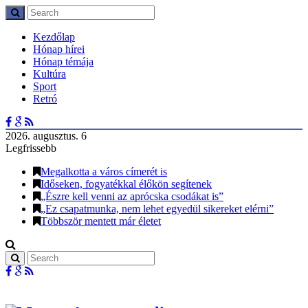
Kezdőlap
Hónap hírei
Hónap témája
Kultúra
Sport
Retró
2026. augusztus. 6
Legfrissebb
Megalkotta a város címerét is
Időseken, fogyatékkal élőkön segítenek
„Észre kell venni az aprócska csodákat is”
„Ez csapatmunka, nem lehet egyedül sikereket elérni”
Többször mentett már életet