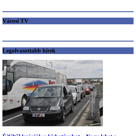
Városi TV
Legolvasottabb hírek