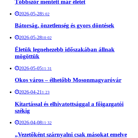
Többször mentett már életet
2026-05-28
5:02
Bátorság, önzetlenség és gyors döntések
2026-05-28
10:02
Életük legnehezebb időszakában állnak
mögöttük
2026-05-05
11:31
Okos város – élhetőbb Mosonmagyaróvár
2026-04-21
1:23
Kitartással és elhivatottsággal a főigazgatói
székig
2026-04-08
11:32
„Vezetőként szárnyalni csak másokat emelve