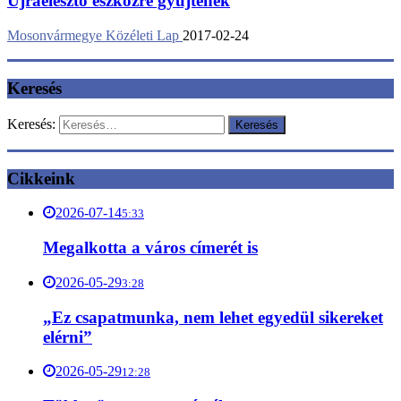
Újraélesztő eszközre gyűjtenek
Mosonvármegye Közéleti Lap
2017-02-24
Keresés
Keresés:
Cikkeink
2026-07-14
5:33
Megalkotta a város címerét is
2026-05-29
3:28
„Ez csapatmunka, nem lehet egyedül sikereket
elérni”
2026-05-29
12:28