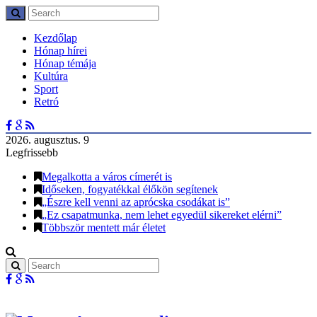
Kezdőlap
Hónap hírei
Hónap témája
Kultúra
Sport
Retró
2026. augusztus. 9
Legfrissebb
Megalkotta a város címerét is
Időseken, fogyatékkal élőkön segítenek
„Észre kell venni az aprócska csodákat is”
„Ez csapatmunka, nem lehet egyedül sikereket elérni”
Többször mentett már életet