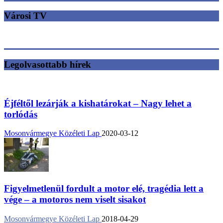
Városi TV
Legolvasottabb hírek
Éjféltől lezárják a kishatárokat – Nagy lehet a
torlódás
Mosonvármegye Közéleti Lap
2020-03-12
Figyelmetlenül fordult a motor elé, tragédia lett a
vége – a motoros nem viselt sisakot
Mosonvármegye Közéleti Lap
2018-04-29